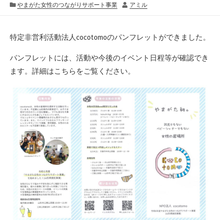
開
カ
終
作
やまがた女性のつながりサポート事業
アミル
日
テ
更
者
ゴ
新
リ
日
特定非営利活動法人cocotomoのパンフレットができました。
ー
パンフレットには、活動や今後のイベント日程等が確認でき
ます。詳細はこちらをご覧ください。