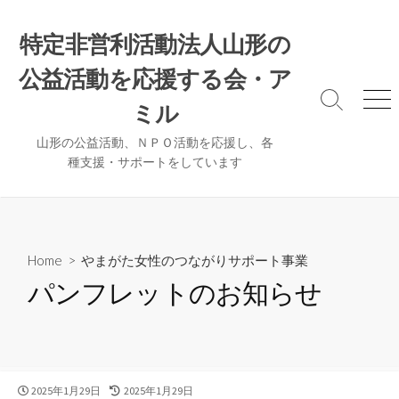
コ
ン
特定非営利活動法人山形の
テ
公益活動を応援する会・ア
ン
ツ
検
メ
ミル
へ
索
ニ
ト
ュ
ス
山形の公益活動、ＮＰＯ活動を応援し、各
グ
ー
種支援・サポートをしています
キ
ル
ッ
プ
Home
>
やまがた女性のつながりサポート事業
パンフレットのお知らせ
公
最
2025年1月29日
2025年1月29日