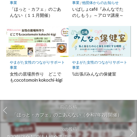
事業
事業
/
他団体からのお知らせ
「ほっと・カフェ」のごあ
いばしょcafé『みんなでた
んない（１１月開催）
のしもう』～アロマ講座～
やまがた女性のつながりサポート
やまがた女性のつながりサポート
事業
事業
女性の居場所作り どこで
\\出張//みんなの保健室
もcocotomoin kokochi-kigi
前の投稿
「ほっと・カフェ」のごあんない（令和7年2月開催）
次の投稿
NPO勉強会 NPO法人総会準備編