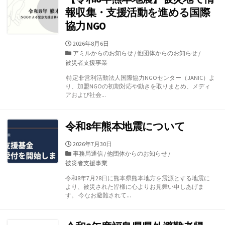
報収集・支援活動を進める国際
協力NGO
公
2026年8月6日
開
カ
アミルからのお知らせ
/
他団体からのお知らせ
/
日
テ
被災者支援事業
ゴ
特定非営利活動法人国際協力NGOセンター（JANIC）よ
リ
り、加盟NGOの初期対応や動きを取りまとめ、メディ
ー
アおよび社会...
令和8年熊本地震について
公
2026年7月30日
開
カ
事務局通信
/
他団体からのお知らせ
/
日
テ
被災者支援事業
ゴ
令和8年7月28日に熊本県熊本地方を震源とする地震に
リ
より、被災された皆様に心よりお見舞い申しあげま
ー
す。 今なお避難されて...