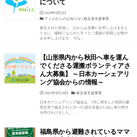
について
公
2024年8月2日
開
カ
アミルからのお知らせ
/
被災者支援事業
日
テ
被災された皆様に、心からお見舞いを申し上げますと
ゴ
ともに、犠牲になられた方々とご遺族の皆様にお悔や
リ
みを申し上げます。 今な...
ー
【山形県内から秋田へ車を運ん
でくださる運搬ボランティアさ
ん大募集】 ～日本カーシェアリ
ング協会からの情報～
公
カ
2023年8月29日
被災者支援事業
開
テ
日本カーシェアリング協会は、7月に発生した秋田の豪
日
ゴ
雨災害で被災された方への 貸出支援のために車の寄付
リ
を呼びかけました。 ...
ー
福島県から避難されているママ