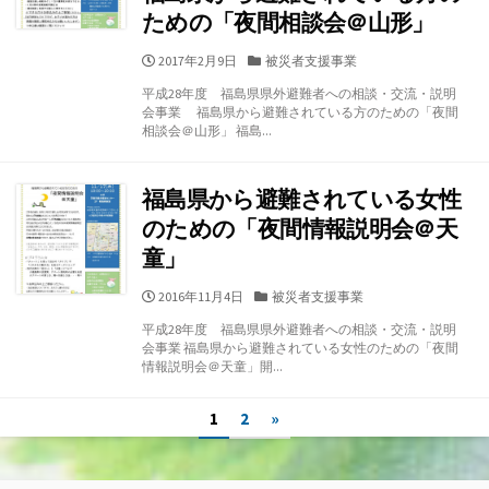
ための「夜間相談会＠山形」
公
カ
2017年2月9日
被災者支援事業
開
テ
平成28年度 福島県県外避難者への相談・交流・説明
日
ゴ
会事業 福島県から避難されている方のための「夜間
リ
相談会＠山形」 福島...
ー
福島県から避難されている女性
のための「夜間情報説明会＠天
童」
公
カ
2016年11月4日
被災者支援事業
開
テ
平成28年度 福島県県外避難者への相談・交流・説明
日
ゴ
会事業 福島県から避難されている女性のための「夜間
リ
情報説明会＠天童」開...
ー
投
1
2
»
稿