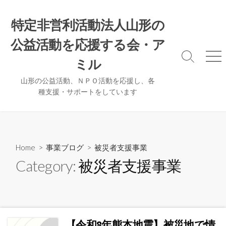
コ
ン
特定非営利活動法人山形の
テ
公益活動を応援する会・ア
ン
ツ
検
メ
ミル
へ
索
ニ
ト
ュ
ス
山形の公益活動、ＮＰＯ活動を応援し、各
グ
ー
種支援・サポートをしています
キ
ル
ッ
プ
Home
>
事業ブログ
>
被災者支援事業
Category:
被災者支援事業
【令和8年熊本地震】被災地で情