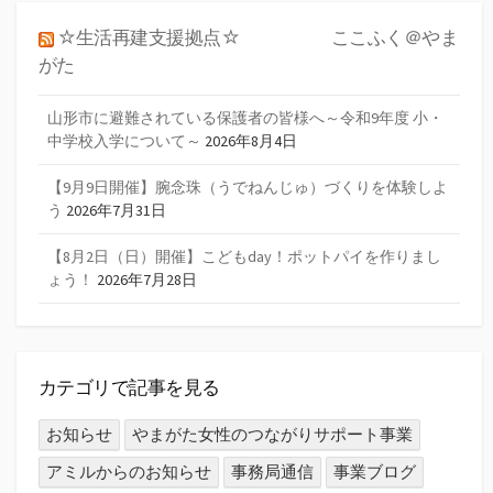
ナ
☆生活再建支援拠点☆ ここふく＠やま
ビ
がた
ゲ
ー
山形市に避難されている保護者の皆様へ～令和9年度 小・
中学校入学について～
2026年8月4日
シ
【9月9日開催】腕念珠（うでねんじゅ）づくりを体験しよ
ョ
う
2026年7月31日
ン
【8月2日（日）開催】こどもday！ポットパイを作りまし
ょう！
2026年7月28日
カテゴリで記事を見る
お知らせ
やまがた女性のつながりサポート事業
アミルからのお知らせ
事務局通信
事業ブログ