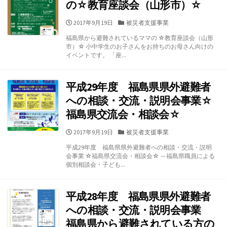
の☆教育座談会（山形市）☆
公
カ
2017年9月19日
被災者支援事業
開
テ
福島県から避難されているママの ☆教育座談会（山形
日
ゴ
市）☆ 小中学生のお子さんをお持ちのお母さん向けの
リ
イベントです。 「座...
ー
平成29年度 福島県県外避難者
への相談・交流・説明会事業☆
福島県交流会・相談会☆
公
カ
2017年9月19日
被災者支援事業
開
テ
平成29年度 福島県県外避難者への相談・交流・説明
日
ゴ
会事業 ☆福島県交流会・相談会☆ ～福島県職員による
リ
個別相談会・子ども...
ー
平成28年度 福島県県外避難者
への相談・交流・説明会事業
福島県から避難されている方の