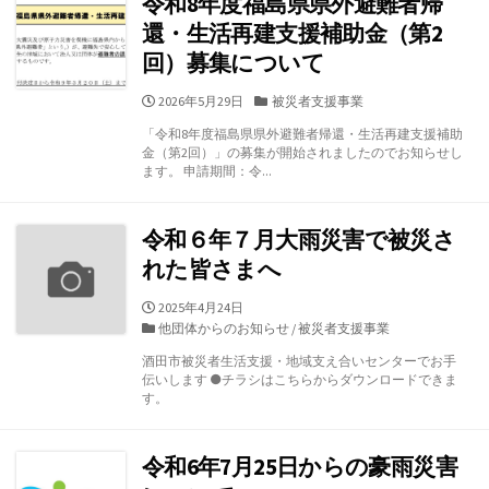
令和8年度福島県県外避難者帰
還・生活再建支援補助金（第2
回）募集について
公
カ
2026年5月29日
被災者支援事業
開
テ
「令和8年度福島県県外避難者帰還・生活再建支援補助
日
ゴ
金（第2回）」の募集が開始されましたのでお知らせし
リ
ます。 申請期間：令...
ー
令和６年７月大雨災害で被災さ
れた皆さまへ
公
2025年4月24日
開
カ
他団体からのお知らせ
/
被災者支援事業
日
テ
酒田市被災者生活支援・地域支え合いセンターでお手
ゴ
伝いします ●チラシはこちらからダウンロードできま
リ
す。
ー
令和6年7月25日からの豪雨災害