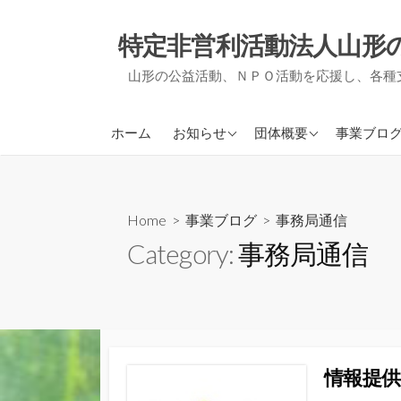
コ
ン
特定非営利活動法人山形
テ
山形の公益活動、ＮＰＯ活動を応援し、各種
ン
ツ
へ
アミルからのお知らせ
アミルについて
ＮＰＯ支
ホーム
お知らせ
団体概要
事業ブロ
ス
他団体からのお知らせ
事業報告・決算報告
地域づく
キ
ッ
定款
被災者支
プ
Home
>
事業ブログ
>
事務局通信
役員紹介
事務局通
Category:
事務局通信
会員募集について
活動実績
情報提