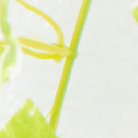
（第
ポ
2
ジ
回
ウ
テ
ム
ー
」
マ
希
望
型）
募
集
の
ご
案
内
（7
月
31
日
締
切）