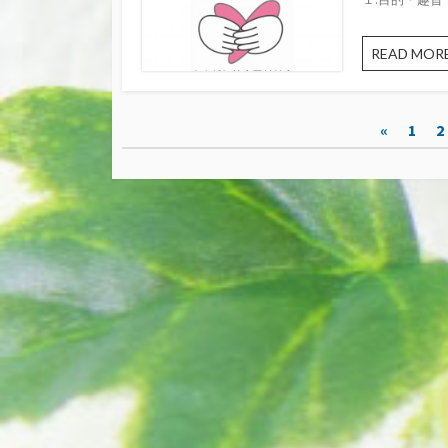
READ MOR
投
«
1
2
稿
ナ
ビ
ゲ
ー
シ
ョ
ン