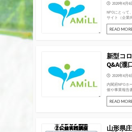
公
2020年4月6
開
NPOにとっ
日
サイト（企業向
READ MOR
新型コロ
Q&A(
公
2020年4月6
開
内閣府NPO
日
催や事業報告書
READ MOR
山形県庄