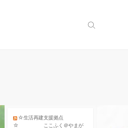
検
索
ト
グ
ル
☆生活再建支援拠点
☆ ここふく＠やまが