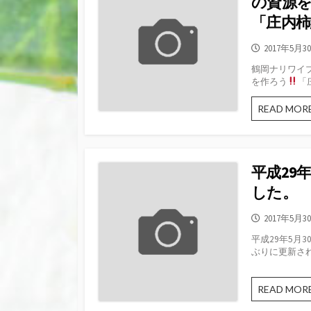
の資源
「庄内柿
公
2017年5月3
開
鶴岡ナリワイ
日
を作ろう
「
READ MOR
平成29
した。
公
2017年5月3
開
平成29年5月
日
ぶりに更新され、
READ MOR