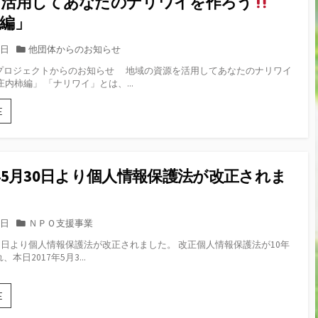
を活用してあなたのナリワイを作ろう
編」
カ
0日
他団体からのお知らせ
テ
プロジェクトからのお知らせ 地域の資源を活用してあなたのナリワイ
ゴ
庄内柿編」 「ナリワイ」とは、...
リ
ー
鶴
E
岡
ナ
リ
ワ
年5月30日より個人情報保護法が改正されま
イ
プ
ロ
ジ
カ
0日
ＮＰＯ支援事業
ェ
テ
30日より個人情報保護法が改正されました。 改正個人情報保護法が10年
ク
ゴ
本日2017年5月3...
ト
リ
か
ー
ら
平
E
の
成
お