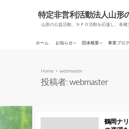
コ
ン
特定非営利活動法人山形
テ
山形の公益活動、ＮＰＯ活動を応援し、各種
ン
ツ
へ
アミルからのお知らせ
アミルについて
ＮＰＯ支
ホーム
お知らせ
団体概要
事業ブロ
ス
他団体からのお知らせ
事業報告・決算報告
地域づく
キ
ッ
定款
被災者支
プ
Home
> webmaster
役員紹介
事務局通
投稿者:
webmaster
会員募集について
活動実績
鶴岡ナ