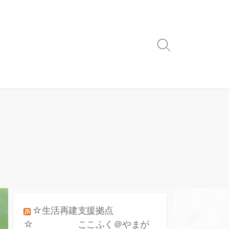
検
索
ト
グ
ル
☆生活再建支援拠点
☆ ここふく＠やまが