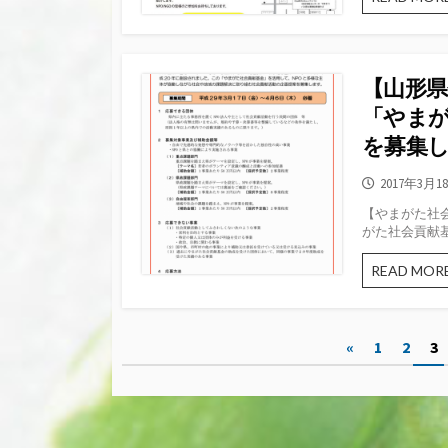
【山形
「やま
を募集
公
2017年3月1
開
【やまがた社会
日
がた社会貢献基
READ MOR
投
«
1
2
3
稿
ナ