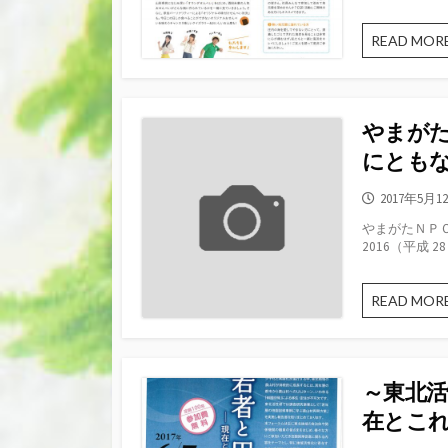
READ MOR
やまがた
にとも
公
2017年5月1
開
やまがたＮＰ
日
2016（平成 28）
READ MOR
～東北
在とこ