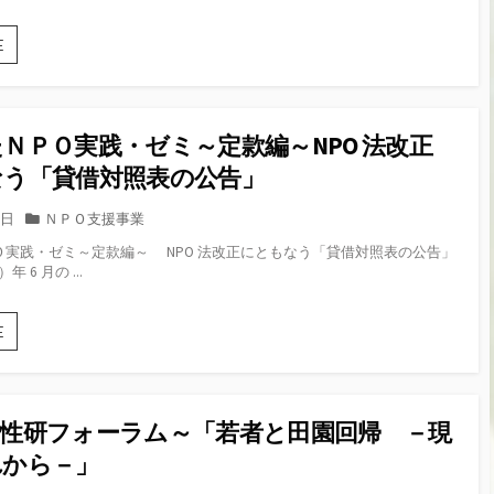
ろ
定
ー
う
款
エ
E
編
「庄
フ
～
内
エ
npo
柿
ム
法
編」
山
の
ＮＰＯ実践・ゼミ～定款編～NPO 法改正
形
改
か
なう「貸借対照表の公告」
正
ら
に
の
と
カ
2日
ＮＰＯ支援事業
お
も
テ
Ｏ実践・ゼミ～定款編～ NPO 法改正にともなう「貸借対照表の公告」
知
な
ゴ
年 6 月の ...
ら
う
リ
せ
「貸
ー
「コ
借
や
E
ス
対
ま
モ
照
が
ア
表
た
ー
の
Ｎ
ス
活性研フォーラム～「若者と田園回帰 －現
公
Ｐ
コ
告」
Ｏ
れから－」
ン
開
実
シ
催