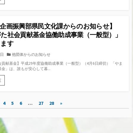
度
の
ボ
組
ラ
織
ン
基
テ
県企画振興部県民文化課からのお知らせ】
盤
ィ
強
がた社会貢献基金協働助成事業（一般型）」
ア
化
関
します
の
係
た
者
カ
8日
他団体からのお知らせ
め
研
テ
の
修
貢献基金】平成29年度協働助成事業（一般型）（4月6日締切） 「やま
ゴ
ワ
会
金」は、誰もが安心して暮...
ー
リ
開
ク
ー
催
【山
E
シ
の
形
ョ
お
県
ッ
知
企
プ
ら
画
4
5
6
…
27
28
»
in
せ
振
山
興
形
部
県
民