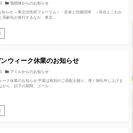
践・
ャ
カ
日
他団体からのお知らせ
し
ゼ
ス
テ
ま
お知らせ ～東北活性研フォーラム～「若者と田園回帰 －現在とこれか
ミ
ア
ゴ
し
と高齢化が進行するなか、東北...
～
ク
リ
た。
定
ト
ー
款
ク
～
E
編
リ
東
～
ー
北
NPO
ン・
活
法
キ
性
改
デンウィーク休業のお知らせ
ャ
研
正
ン
フ
に
ペ
カ
日
アミルからのお知らせ
ォ
と
ー
テ
ー
も
ィーク休業のお知らせ 平素は格別のご高配を賜り、厚く御礼申し上げま
ン
ゴ
ラ
な
ながら、以下の期間、ゴール...
in
リ
ム
う
酒
～
ー
「貸
田」
「若
借
者
対
ゴ
E
と
照
ー
田
表
ル
園
の
デ
回
公
ン