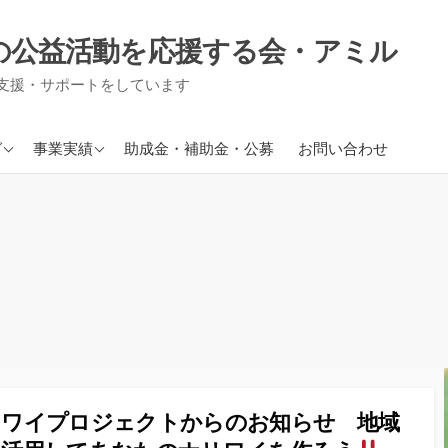
の公益活動を応援する会・アミル
支援・サポートをしています
援事業
現在進行中の事業
グ
事業実績
助成金・補助金・公募
お問い合わせ
り事業
援事業
信
リワイプロジェクトからのお知らせ 地域