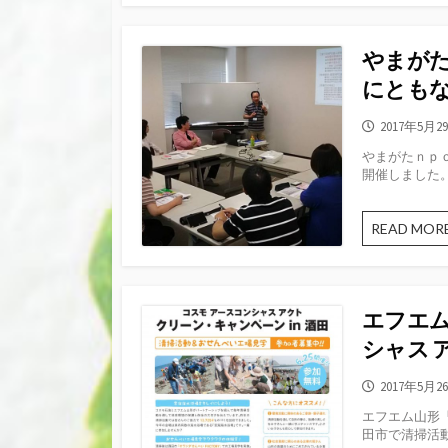
やまがた
にとも
公
2017年5月2
開
やまがたｎｐｏ
日
開催しました。 2
READ MOR
エフエム
シャス 
公
2017年5月2
開
エフエム山形「
日
田市で清掃活動