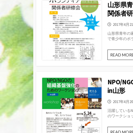
山形県青
関係者研
公
2017年4月2
開
山形県青年の
日
で青少年のボラ
READ MOR
NPO/
in山形
公
2017年4月2
開
活躍しているN
日
のワークショップ
READ MOR