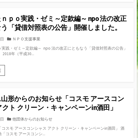
29
知
年
ら
5
せ
ｎｐｏ実践・ゼミ～定款編～ npo 法の改正
月
地
30
なう「貸借対照表の公告」開催しました。
域
日
の
よ
資
カ
9日
ＮＰＯ支援事業
り
源
テ
実践・ゼミ～定款編～ npo 法の改正にともなう「貸借対照表の公告」
個
を
ゴ
018年（平成30...
人
活
リ
情
用
ー
報
し
や
E
保
て
ま
護
あ
が
法
な
た
が
た
ｎ
改
山形からのお知らせ「コスモ アースコン
の
ｐ
正
ナ
ｏ
アクト クリーン・キャンペーンin酒田」
さ
リ
実
れ
ワ
践・
ま
カ
6日
他団体からのお知らせ
イ
ゼ
し
テ
を
コスモ アースコンシャス アクト クリーン・キャンペーンin酒田」 酒
ミ
た。
ゴ
作
「コスモ アースコンシ...
～
リ