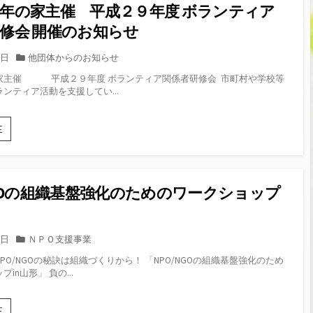
帰
年の家主催 平成２９年度 ボランティア
告」
ウ
－
ィ
修会 開催のお知らせ
現
ー
在
ク
と
カ
1日
他団体からのお知らせ
休
こ
テ
家主催 平成２９年度 ボランティア関係者研修会 市町村や学校等
業
れ
ゴ
ンティア活動を支援してい...
の
か
リ
お
ら
ー
知
－」
山
E
ら
形
せ
県
青
年
NGOの組織基盤強化のためのワークショップ
の
家
主
催
カ
0日
ＮＰＯ支援事業
平
テ
PO/NGOの秘訣は組織づくりから！ 「NPO/NGOの組織基盤強化のため
成
ゴ
in山形」 負の...
２
リ
９
ー
年
NPO/NGO
E