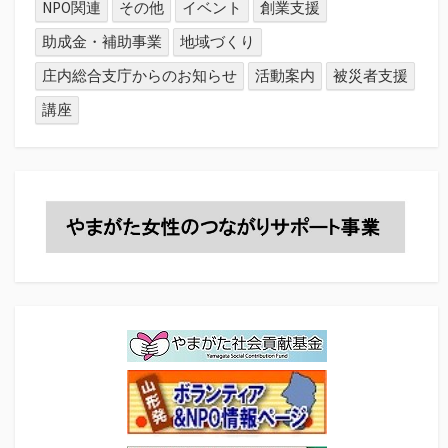
NPO関連
その他
イベント
創業支援
助成金・補助事業
地域づくり
庄内総合支庁からのお知らせ
活動案内
被災者支援
講座