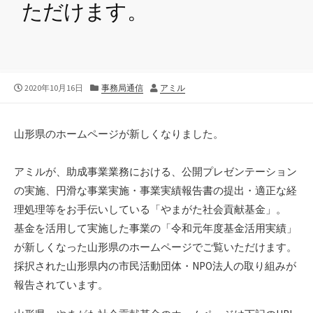
ただけます。
公
カ
作
2020年10月16日
事務局通信
アミル
開
テ
者
日
ゴ
リ
山形県のホームページが新しくなりました。
ー
アミルが、助成事業業務における、公開プレゼンテーション
の実施、円滑な事業実施・事業実績報告書の提出・適正な経
理処理等をお手伝いしている「やまがた社会貢献基金」。
基金を活用して実施した事業の「令和元年度基金活用実績」
が新しくなった山形県のホームページでご覧いただけます。
採択された山形県内の市民活動団体・NPO法人の取り組みが
報告されています。