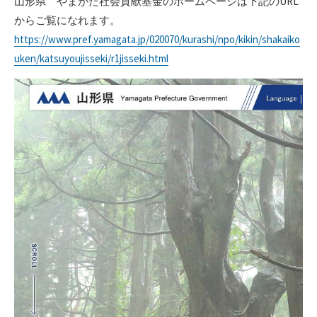
山形県 やまがた社会貢献基金のホームページは下記のURL
からご覧になれます。
https://www.pref.yamagata.jp/020070/kurashi/npo/kikin/shakaiko
uken/katsuyoujisseki/r1jisseki.html