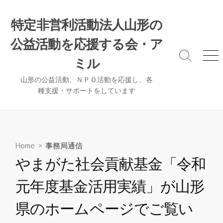
コ
ン
特定非営利活動法人山形の
テ
公益活動を応援する会・ア
ン
ツ
検
メ
ミル
へ
索
ニ
ト
ュ
ス
山形の公益活動、ＮＰＯ活動を応援し、各
グ
ー
種支援・サポートをしています
キ
ル
ッ
プ
Home
>
事務局通信
やまがた社会貢献基金「令和
元年度基金活用実績」が山形
県のホームページでご覧い