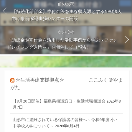
前の投稿
【持続化給付金】寄付金等を主な収入源とするNPO法人
向け事前確認事務センターの開設
次の投稿
「助成金や寄付金を活用した活動事例から学ぶ～ファン
ドレイジング入門～」を開催して（報告）
☆生活再建支援拠点☆ ここふく＠やま
がた
【8月20日開催】福島県相談窓口・生活就職相談会
2026年8
月7日
山形市に避難されている保護者の皆様へ～令和9年度 小・
中学校入学について～
2026年8月4日