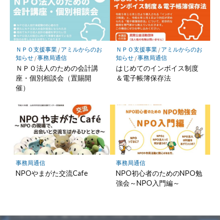
ＮＰＯ支援事業
/
アミルからのお
ＮＰＯ支援事業
/
アミルからのお
知らせ
/
事務局通信
知らせ
/
事務局通信
ＮＰＯ法人のための会計講
はじめてのインボイス制度
座・個別相談会（置賜開
＆電子帳簿保存法
催）
事務局通信
事務局通信
NPOやまがた交流Cafe
NPO初心者のためのNPO勉
強会～NPO入門編～