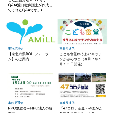
Q&A(瀧口徹弁護士が作成し
てくれたQ&Aです。)
事務局通信
事務局通信
【東北六県ROLLフォーラ
こども食堂ゆうあいキッチ
ム】のご案内
ンかみのやま（令和７年１
月１５日開催）
事務局通信
事務局通信
NPO勉強会～NPO法人の解
「47コロナ基金・やまがた