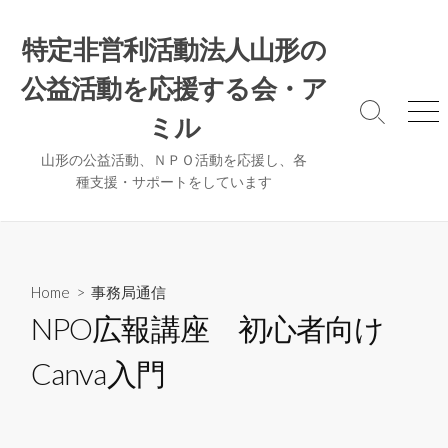
コ
ン
特定非営利活動法人山形の
テ
公益活動を応援する会・ア
ン
ツ
検
メ
ミル
へ
索
ニ
ト
ュ
ス
山形の公益活動、ＮＰＯ活動を応援し、各
グ
ー
種支援・サポートをしています
キ
ル
ッ
プ
Home
>
事務局通信
NPO広報講座 初心者向け
Canva入門