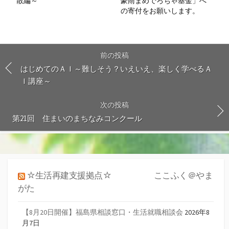
散編～
豪雨まめでろちゃ基金」へ
の寄付をお願いします。
前の投稿
はじめてのＡＩ～難しそう？いえいえ、楽しく学べるＡ
Ｉ講座～
次の投稿
第21回 住まいのまちなみコンクール
☆生活再建支援拠点☆ ここふく＠やま
がた
【8月20日開催】福島県相談窓口・生活就職相談会
2026年8
月7日