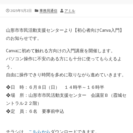
公
カ
作
2025年5月2日
事務局通信
アミル
開
テ
者
日
ゴ
リ
山形市市民活動支援センターより【初心者向けCanva入門】
ー
のお知らせです。
Canvaに初めて触れる方向けの入門講座を開催します。
パソコン操作に不安のある方にも十分に使ってもらえるよ
う、
自由に操作できり時間を多めに取りながら進めていきます。
❖日 時：６月８日（日） １４時半～１６時半
❖場 所：山形市市民活動支援センター 会議室Ｂ（霞城セ
ントラル２２階）
❖定 員：６名 要事前申込
チラシは
こちらから
ダウンロードできます。