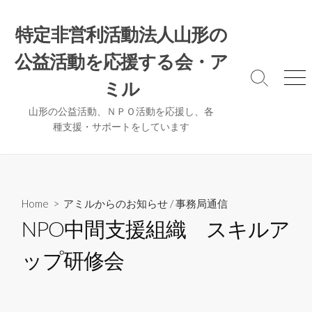
コ
ン
特定非営利活動法人山形の
テ
公益活動を応援する会・ア
ン
ツ
検
メ
ミル
へ
索
ニ
ト
ュ
ス
山形の公益活動、ＮＰＯ活動を応援し、各
グ
ー
種支援・サポートをしています
キ
ル
ッ
プ
Home
>
アミルからのお知らせ
/
事務局通信
NPO中間支援組織 スキルア
ップ研修会