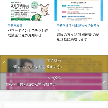
事務局通信
事務局通信
/
他団体からのお知ら
せ
パワーポイントでチラシ作
県民の方々(各種団体等)の福
成講座開催のお知らせ
祉活動に助成します
前の投稿
「鶴岡のまちづくりを考えよう」
次の投稿
NPO・市民活動なんでも相談会