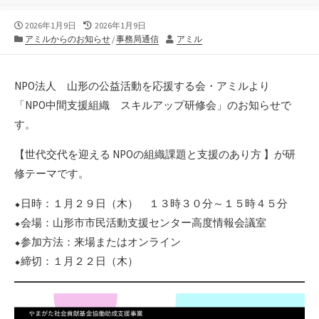
公
最
2026年1月9日
2026年1月9日
開
カ
終
作
アミルからのお知らせ
/
事務局通信
アミル
日
テ
更
者
ゴ
新
リ
日
NPO法人 山形の公益活動を応援する会・アミルより
ー
「NPO中間支援組織 スキルアップ研修会」のお知らせで
す。
【世代交代を迎える NPOの組織課題と支援のあり方 】が研
修テーマです。
⬥日時：１月２９日（木） １３時３０分～１５時４５分
⬥会場：山形市市民活動支援センター高度情報会議室
⬥参加方法：来場またはオンライン
⬥締切：１月２２日（木）