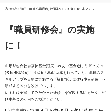
公
カ
作
2025年4月8日
事務局通信
/
他団体からのお知らせ
アミル
開
テ
者
日
ゴ
リ
『職員研修会』の実施
ー
に！
山形県総合社会福祉基金(紅花ふれあい基金)は、県民の方々
(各種団体等)が行う福祉活動に助成を行っており、職員のス
キルアップを目的に実施する「福祉施設·団体従事者研修」へ
助成する区分を設けています。
いずれは実施してみたかった研修、を実現するにあたり、ぜ
ひ本基金の活用をご検討ください。
助成事業は毎年
4月下旬~5月下旬
に募集を行