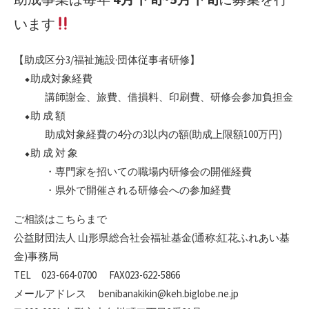
います
【助成区分3/福祉施設·団体従事者研修】
⬥助成対象経費
講師謝金、旅費、借損料、印刷費、研修会参加負担金
⬥助 成 額
助成対象経費の4分の3以内の額(助成上限額100万円)
⬥助 成 対 象
・専門家を招いての職場内研修会の開催経費
・県外で開催される研修会への参加経費
ご相談はこちらまで
公益財団法人 山形県総合社会福祉基金(通称:紅花ふれあい基
金)事務局
TEL 023-664-0700 FAX023-622-5866
メールアドレス benibanakikin@keh.biglobe.ne.jp