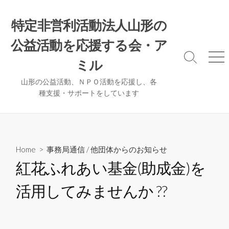
コ
ン
特定非営利活動法人山形の
テ
公益活動を応援する会・ア
ン
ツ
検
メ
ミル
へ
索
ニ
ト
ュ
ス
山形の公益活動、ＮＰＯ活動を応援し、各
グ
ー
種支援・サポートをしています
キ
ル
ッ
プ
Home
>
事務局通信
/
他団体からのお知らせ
紅花ふれあい基金(助成金)を
活用してみませんか ??