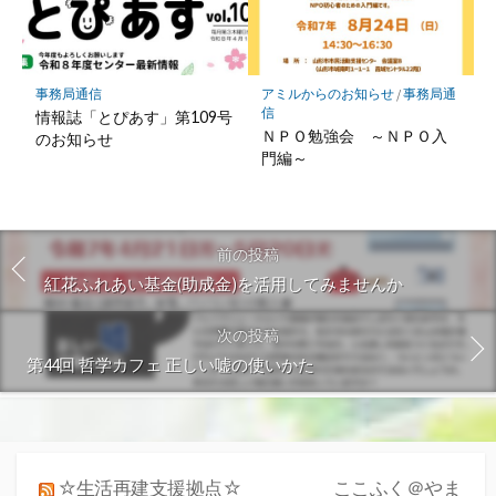
事務局通信
アミルからのお知らせ
/
事務局通
信
情報誌「とぴあす」第109号
ＮＰＯ勉強会 ～ＮＰＯ入
のお知らせ
門編～
前の投稿
紅花ふれあい基金(助成金)を活用してみませんか
次の投稿
第44回 哲学カフェ 正しい嘘の使いかた
☆生活再建支援拠点☆ ここふく＠やま