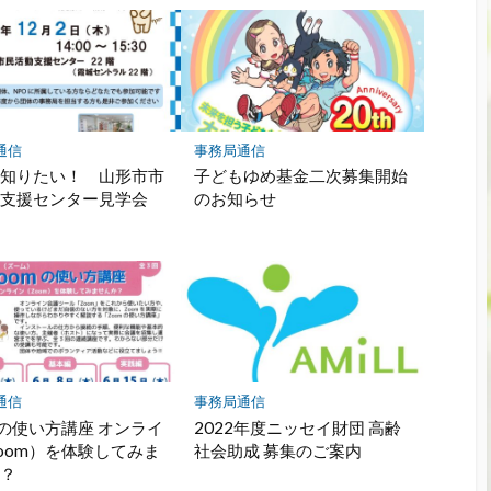
通信
事務局通信
と知りたい！ 山形市市
子どもゆめ基金二次募集開始
動支援センター見学会
のお知らせ
通信
事務局通信
mの使い方講座 オンライ
2022年度ニッセイ財団 高齢
oom）を体験してみま
社会助成 募集のご案内
か？