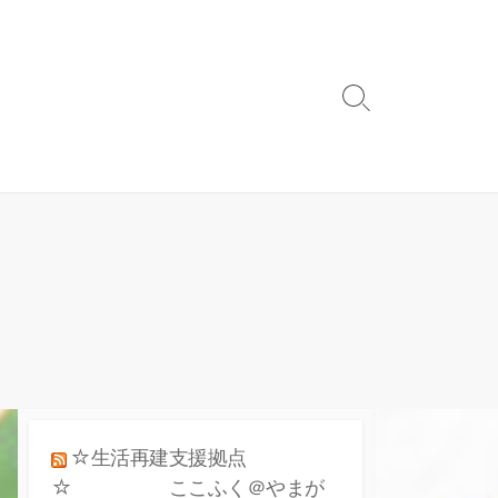
検
索
ト
グ
ル
☆生活再建支援拠点
☆ ここふく＠やまが