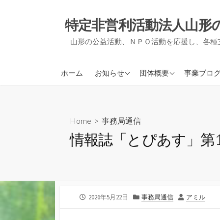
コ
ン
特定非営利活動法人山形
テ
山形の公益活動、ＮＰＯ活動を応援し、各種
ン
ツ
へ
アミルからのお知らせ
アミルについて
ＮＰＯ支
ホーム
お知らせ
団体概要
事業ブロ
ス
他団体からのお知らせ
事業報告・決算報告
地域づく
キ
ッ
定款
被災者支
プ
Home
>
事務局通信
役員紹介
事務局通
情報誌「とぴあす」第1
会員募集について
活動実績
公
カ
作
2026年5月22日
事務局通信
アミル
開
テ
者
日
ゴ