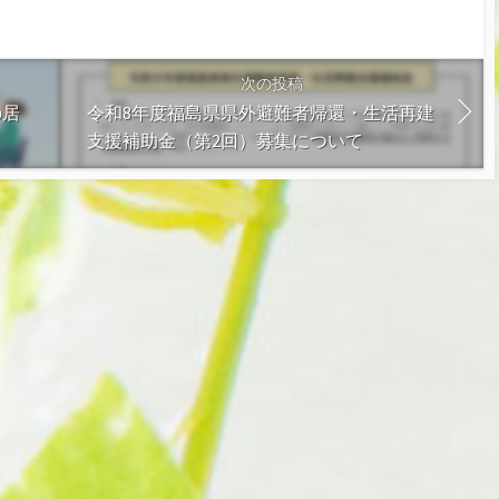
次の投稿
の居
令和8年度福島県県外避難者帰還・生活再建
支援補助金（第2回）募集について