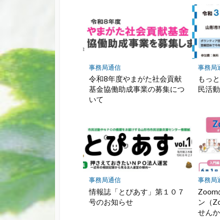
事務局通信
事務局
令和8年度やまがた社会貢献
もっ
基金協働助成事業の募集につ
民活
いて
事務局通信
事務局
情報誌「とぴあす」第１０７
Zoo
号のお知らせ
ン（Z
せん