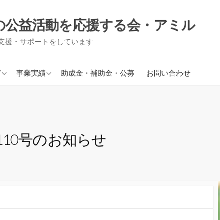
の公益活動を応援する会・アミル
支援・サポートをしています
援事業
現在進行中の事業
グ
事業実績
助成金・補助金・公募
お問い合わせ
り事業
援事業
信
10号のお知らせ