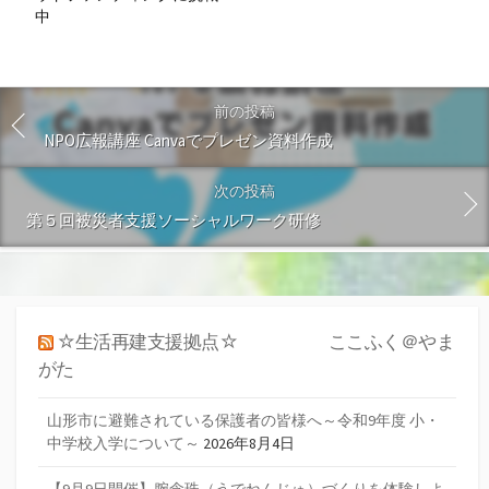
中
前の投稿
NPO広報講座 Canvaでプレゼン資料作成
次の投稿
第５回被災者支援ソーシャルワーク研修
☆生活再建支援拠点☆ ここふく＠やま
がた
山形市に避難されている保護者の皆様へ～令和9年度 小・
中学校入学について～
2026年8月4日