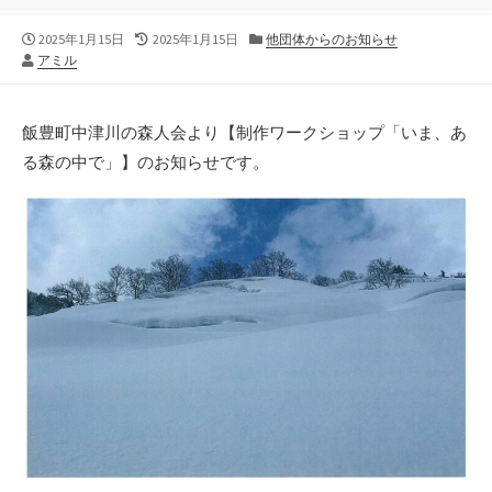
公
最
カ
2025年1月15日
2025年1月15日
他団体からのお知らせ
作
開
終
テ
アミル
者
日
更
ゴ
新
リ
日
ー
飯豊町中津川の森人会より【制作ワークショップ「いま、あ
る森の中で」】のお知らせです。