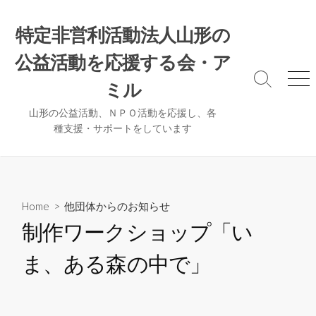
コ
ン
特定非営利活動法人山形の
テ
公益活動を応援する会・ア
ン
ツ
検
メ
ミル
へ
索
ニ
ト
ュ
ス
山形の公益活動、ＮＰＯ活動を応援し、各
グ
ー
種支援・サポートをしています
キ
ル
ッ
プ
Home
>
他団体からのお知らせ
制作ワークショップ「い
ま、ある森の中で」