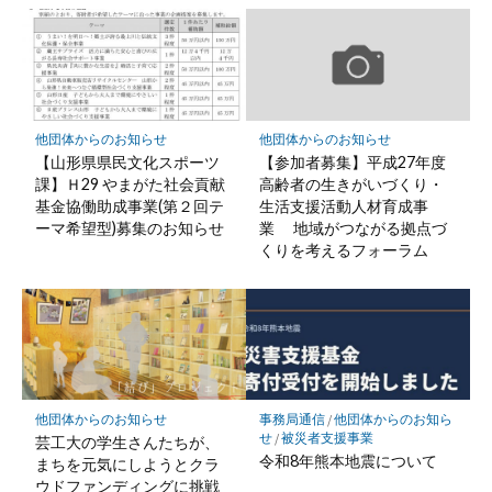
他団体からのお知らせ
他団体からのお知らせ
【山形県県民文化スポーツ
【参加者募集】平成27年度
課】Ｈ29 やまがた社会貢献
高齢者の生きがいづくり・
基金協働助成事業(第２回テ
生活支援活動人材育成事
ーマ希望型)募集のお知らせ
業 地域がつながる拠点づ
くりを考えるフォーラム
他団体からのお知らせ
事務局通信
/
他団体からのお知ら
せ
/
被災者支援事業
芸工大の学生さんたちが、
令和8年熊本地震について
まちを元気にしようとクラ
ウドファンディングに挑戦