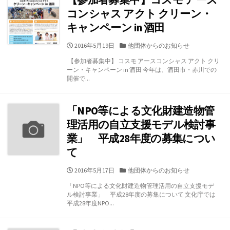
コンシャス アクト クリーン・
キャンペーン in 酒田
公
カ
2016年5月19日
他団体からのお知らせ
開
テ
【参加者募集中】 コスモ アースコンシャス アクト クリ
日
ゴ
ーン・キャンペーン in 酒田 今年は、酒田市・赤川での
リ
開催で...
ー
「NPO等による文化財建造物管
理活用の自立支援モデル検討事
業」 平成28年度の募集につい
て
公
カ
2016年5月17日
他団体からのお知らせ
開
テ
「NPO等による文化財建造物管理活用の自立支援モデ
日
ゴ
ル検討事業」 平成28年度の募集について 文化庁では
リ
平成28年度NPO...
ー