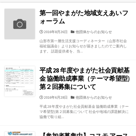
第一回やまがた地域支えあいフ
ォーラム
公
カ
2016年8月26日
他団体からのお知らせ
開
テ
山形市第一層生活支援コーディネーター（山形市社会
日
ゴ
福祉協議会）よりお知らせが届きましたのでご案内し
リ
ます。 話題提供者を、当...
ー
平成 28 年度やまがた社会貢献基
金 協働助成事業（テーマ希望型)
第２回募集について
公
カ
2016年6月28日
他団体からのお知らせ
開
テ
平成 28 年度やまがた社会貢献基金 協働助成事業（テー
日
ゴ
マ希望型)第２回募集について 社会や地域の課題解決に
リ
協働で取り組...
ー
【参加者募集中】コスモ アース