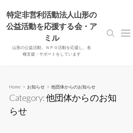
コ
ン
特定非営利活動法人山形の
テ
公益活動を応援する会・ア
ン
ツ
検
メ
ミル
へ
索
ニ
ト
ュ
ス
山形の公益活動、ＮＰＯ活動を応援し、各
グ
ー
種支援・サポートをしています
キ
ル
ッ
プ
Home
>
お知らせ
>
他団体からのお知らせ
Category:
他団体からのお知
らせ