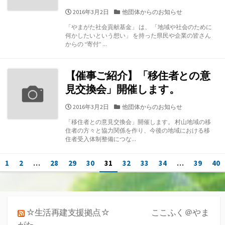
公
カ
2016年3月2日
他団体からのお知らせ
開
テ
「やまがた社会貢献基金」 は、 「地域や社会のために
日
ゴ
何かしたいという想い」 を持った県民や企業の皆さん
リ
からの “寄付” ...
ー
【催事ご紹介】「移住者との意
見交換会」開催します。
公
カ
2016年3月2日
他団体からのお知らせ
開
テ
「移住者との意見交換会」開催します。 村山地域の移
日
ゴ
住者の方々と協力関係を作り、今後の地域における移
リ
住者受入体制整備につな...
ー
投
1
2
…
28
29
30
31
32
33
34
…
39
40
稿
ナ
☆生活再建支援拠点☆ ここふく＠やま
ビ