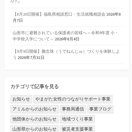
がた
ゲ
ー
【8月20日開催】福島県相談窓口・生活就職相談会
2026年8
月7日
シ
山形市に避難されている保護者の皆様へ～令和9年度 小・
ョ
中学校入学について～
2026年8月4日
ン
【9月9日開催】腕念珠（うでねんじゅ）づくりを体験しよ
う
2026年7月31日
カテゴリで記事を見る
お知らせ
やまがた女性のつながりサポート事業
アミルからのお知らせ
事務局通信
事業ブログ
他団体からのお知らせ
地域づくり事業
山形県からのお知らせ
被災者支援事業