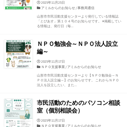
公
2025年11月25日
開
カ
アミルからのお知らせ
/
事務局通信
日
テ
山形市市民活動支援センターより発行している情報誌
ゴ
「とぴあす」第１０４号のお知らせです。 ※掲載してい
リ
る情報は、発行日（毎...
ー
ＮＰＯ勉強会～ＮＰＯ法人設立
編～
公
2025年11月17日
開
カ
ＮＰＯ支援事業
/
アミルからのお知らせ
日
テ
山形市市民活動支援センターより【ＮＰＯ勉強会～Ｎ
ゴ
ＰＯ法人設立編～】のお知らせです。 これからＮＰＯ
リ
法人を設立したい、また...
ー
市民活動のためのパソコン相談
室（個別相談会）
公
2025年11月17日
開
カ
ＮＰＯ支援事業
/
アミルからのお知らせ