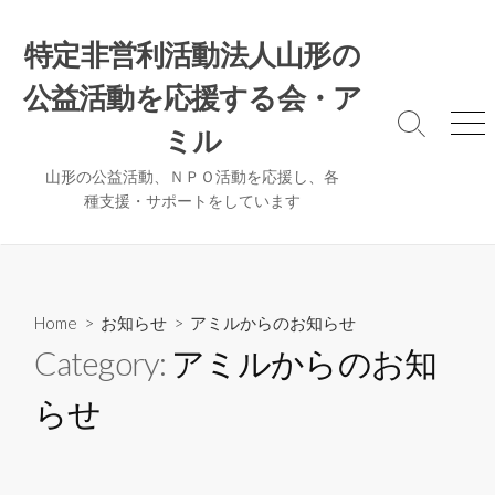
コ
ン
特定非営利活動法人山形の
テ
公益活動を応援する会・ア
ン
ツ
検
メ
ミル
へ
索
ニ
ト
ュ
ス
山形の公益活動、ＮＰＯ活動を応援し、各
グ
ー
種支援・サポートをしています
キ
ル
ッ
プ
Home
>
お知らせ
>
アミルからのお知らせ
Category:
アミルからのお知
らせ