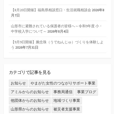
ゲ
ー
【8月20日開催】福島県相談窓口・生活就職相談会
2026年8
月7日
シ
山形市に避難されている保護者の皆様へ～令和9年度 小・
ョ
中学校入学について～
2026年8月4日
ン
【9月9日開催】腕念珠（うでねんじゅ）づくりを体験しよ
う
2026年7月31日
カテゴリで記事を見る
お知らせ
やまがた女性のつながりサポート事業
アミルからのお知らせ
事務局通信
事業ブログ
他団体からのお知らせ
地域づくり事業
山形県からのお知らせ
被災者支援事業