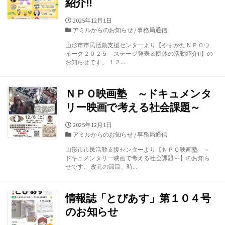
紹介!!
公
2025年12月1日
開
カ
アミルからのお知らせ
/
事務局通信
日
テ
山形市市民活動支援センターより【やまがたＮＰＯウ
ゴ
イーク２０２５ ステージ発表＆団体の活動紹介!!】の
リ
お知らせです。 １２...
ー
ＮＰＯ映画塾 ～ドキュメンタ
リー映画で考える社会課題～
公
2025年12月1日
開
カ
アミルからのお知らせ
/
事務局通信
日
テ
山形市市民活動支援センターより【ＮＰＯ映画塾 ～
ゴ
ドキュメンタリー映画で考える社会課題～】のお知ら
リ
せです。 改元の節目、時...
ー
情報誌「とぴあす」第１０４号
のお知らせ