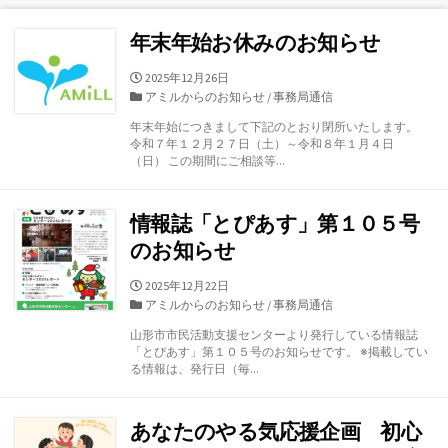
年末年始お休みのお知らせ
公
2025年12月26日
開
カ
アミルからのお知らせ
/
事務局通信
日
テ
年末年始につきまして下記のとおり閉所いたします。
ゴ
令和７年１２月２７日（土）～令和８年１月４日
リ
（日） この期間にご相談等...
ー
情報誌「とぴあす」第１０５号
のお知らせ
公
2025年12月22日
開
カ
アミルからのお知らせ
/
事務局通信
日
テ
山形市市民活動支援センターより発行している情報誌
ゴ
「とぴあす」第１０５号のお知らせです。 ※掲載してい
リ
る情報は、発行日（毎...
ー
あなたのやる気応援企画 初心