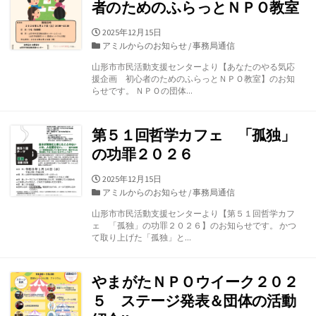
者のためのふらっとＮＰＯ教室
公
2025年12月15日
開
カ
アミルからのお知らせ
/
事務局通信
日
テ
山形市市民活動支援センターより【あなたのやる気応
ゴ
援企画 初心者のためのふらっとＮＰＯ教室】のお知
リ
らせです。 ＮＰＯの団体...
ー
第５１回哲学カフェ 「孤独」
の功罪２０２６
公
2025年12月15日
開
カ
アミルからのお知らせ
/
事務局通信
日
テ
山形市市民活動支援センターより【第５１回哲学カフ
ゴ
ェ 「孤独」の功罪２０２６】のお知らせです。 かつ
リ
て取り上げた「孤独」と...
ー
やまがたＮＰＯウイーク２０２
５ ステージ発表＆団体の活動