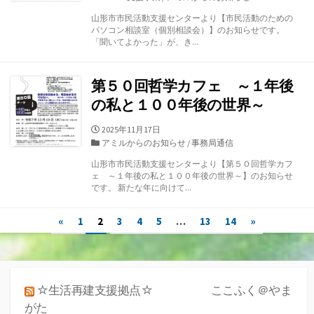
日
テ
山形市市民活動支援センターより【市民活動のための
ゴ
パソコン相談室（個別相談会）】のお知らせです。
リ
「聞いてよかった」が、き...
ー
第５０回哲学カフェ ～１年後
の私と１００年後の世界～
公
2025年11月17日
開
カ
アミルからのお知らせ
/
事務局通信
日
テ
山形市市民活動支援センターより【第５０回哲学カフ
ゴ
ェ ～１年後の私と１００年後の世界～】のお知らせ
リ
です。 新たな年に向けて...
ー
投
«
1
2
3
4
5
…
13
14
»
稿
ナ
☆生活再建支援拠点☆ ここふく＠やま
ビ
がた