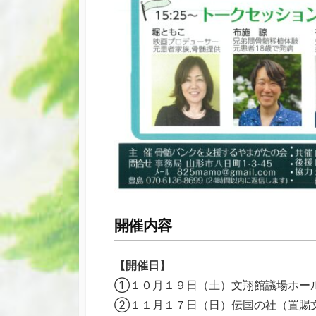
開催内容
【開催日
】
①１０月１９日（土）文翔館議場ホー
②１１月１７日（日）伝国の社（置賜