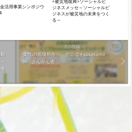
<被災地復興>ソーシャルビ
預金活用事業シンポジウ
ジネスメッセ～ソーシャルビ
4
ジネスが被災地の未来をつく
る～
次の投稿
活動
女性の居場所作り どこでもcocotomo
は～
in さんかく舎
ら考