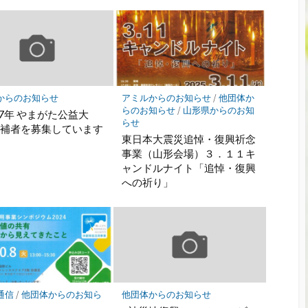
からのお知らせ
アミルからのお知らせ
/
他団体か
らのお知らせ
/
山形県からのお知
17年 やまがた公益大
らせ
候補者を募集しています
東日本大震災追悼・復興祈念
事業（山形会場）３．１１キ
ャンドルナイト「追悼・復興
への祈り」
通信
/
他団体からのお知ら
他団体からのお知らせ