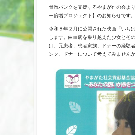
新
リ
骨髄バンクを支援するやまがたの会よ
日
ー
ー倍増プロジェクト】のお知らせです
令和５年２月に公開された映画「いち
します。白血病を乗り越えた少女とそ
は、元患者、患者家族、ドナーの経験
ンク、ドナーについて考えてみません