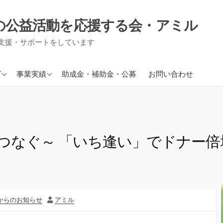
の公益活動を応援する会・アミル
支援・サポートをしています
援事業
現在進行中の事業
グ
事業実績
助成金・補助金・公募
お問い合わせ
り事業
援事業
信
つなぐ～ 「いち逢い」でドナー
作
からのお知らせ
アミル
者