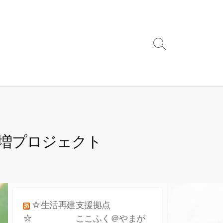
検
索
ト
グ
ル
倍増プロジェクト
☆生活再建支援拠点
☆ ここふく＠やまが