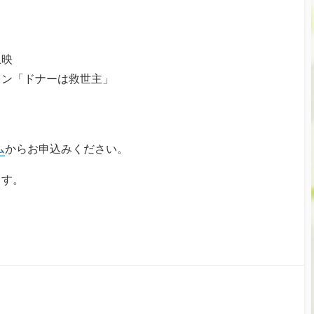
上映
ョン「ドナーは救世主」
ト
ム
からお申込みください。
ます。