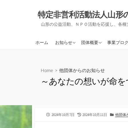
コ
ン
特定非営利活動法人山形
テ
山形の公益活動、ＮＰＯ活動を応援し、各種
ン
ツ
へ
アミルからのお知らせ
アミルについて
ＮＰＯ支
ホーム
お知らせ
団体概要
事業ブロ
ス
他団体からのお知らせ
事業報告・決算報告
地域づく
キ
ッ
定款
被災者支
プ
Home
>
他団体からのお知らせ
役員紹介
事務局通
～あなたの想いが命を
会員募集について
活動実績
公
最
カ
2024年10月7日
2024年10月11日
他団体
開
終
テ
日
更
ゴ