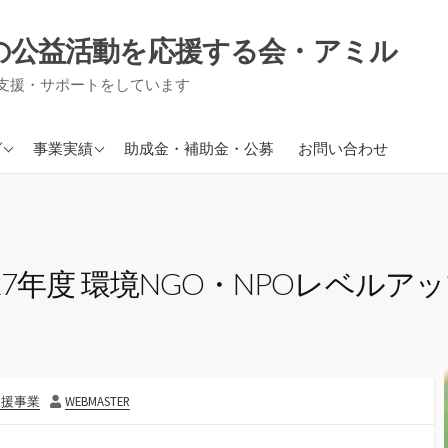
の公益活動を応援する会・アミル
支援・サポートをしています
援事業
現在進行中の事業
グ
事業実績
助成金・補助金・公募
お問い合わせ
り事業
援事業
信
7年度 環境NGO・NPOレベルア
作
支援事業
WEBMASTER
者