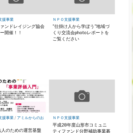
支援事業
ＮＰＯ支援事業
ファンドレイジング協会
“仕掛け人から学ぼう”地域づ
ナー開催！！
くり交流会photoレポートを
ご覧ください
支援事業
/
アミルからのお
ＮＰＯ支援事業
平成28年度山形市コミュニ
法人のための運営基盤
ティファンド分野補助事業募