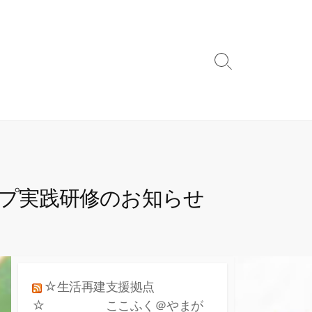
検
索
ト
グ
ル
ップ実践研修のお知らせ
☆生活再建支援拠点
☆ ここふく＠やまが