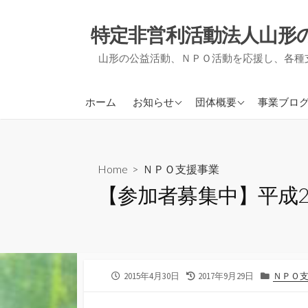
コ
ン
特定非営利活動法人山形
テ
山形の公益活動、ＮＰＯ活動を応援し、各種
ン
ツ
へ
アミルからのお知らせ
アミルについて
ＮＰＯ支
ホーム
お知らせ
団体概要
事業ブロ
ス
他団体からのお知らせ
事業報告・決算報告
地域づく
キ
ッ
定款
被災者支
プ
Home
>
ＮＰＯ支援事業
役員紹介
事務局通
【参加者募集中】平成2
会員募集について
活動実績
公
最
カ
2015年4月30日
2017年9月29日
ＮＰＯ
開
終
テ
日
更
ゴ