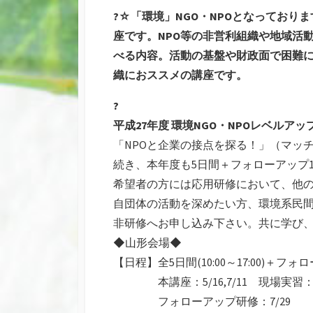
新
リ
?☆「環境」NGO・NPOとなっており
日
ー
座です。NPO等の非営利組織や地域活
べる内容。活動の基盤や財政面で困難
織におススメの講座です。
?
平成27年度 環境NGO・NPOレベルア
「NPOと企業の接点を探る！」（マッ
続き、本年度も5日間＋フォローアップ
希望者の方には応用研修において、他
自団体の活動を深めたい方、環境系民
非研修へお申し込み下さい。共に学び
◆山形会場◆
【日程】全5日間(10:00～17:00)＋フォローア
本講座：5/16,7/11 現場実習：5/30
フォローアップ研修：7/29