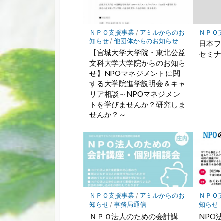
ＮＰＯ支援事業
/
アミルからのお
ＮＰＯ
知らせ
/
他団体からのお知らせ
日本
【宮城大学大学院・東北公益
セミ
文科大学大学院からのお知ら
せ】NPOマネジメントに関
する大学院進学説明会＆キャ
リア相談～NPOマネジメン
トを学びませんか？研究しま
せんか？～
ＮＰＯ支援事業
/
アミルからのお
ＮＰＯ
知らせ
/
事務局通信
知らせ
ＮＰＯ法人のための会計講
NPO