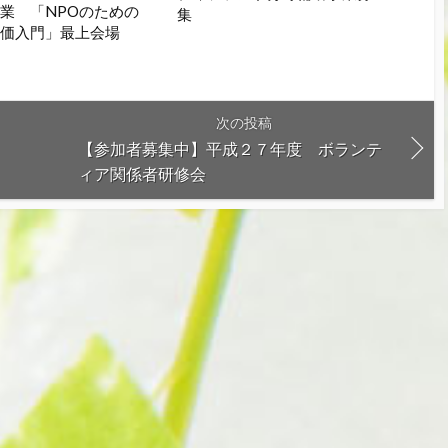
業 「NPOのための
集
評価入門」最上会場
次の投稿
【参加者募集中】平成２７年度 ボランテ
ィア関係者研修会