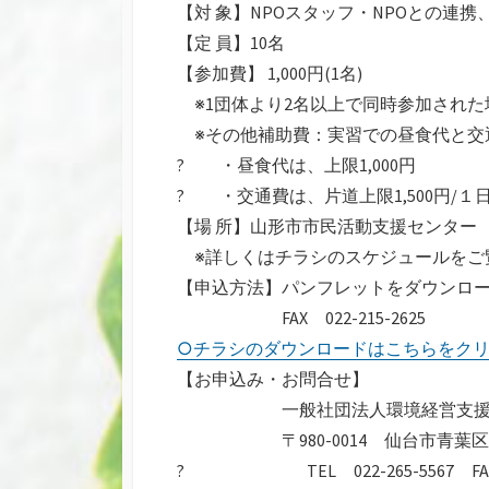
【対 象】NPOスタッフ・NPOとの連携
【定 員】10名
【参加費】 1,000円(1名)
※1団体より2名以上で同時参加された
※その他補助費：実習での昼食代と交
? ・昼食代は、上限1,000円
? ・交通費は、片道上限1,500円/１日最
【場 所】山形市市民活動支援センター
※詳しくはチラシのスケジュールをご
【申込方法】パンフレットをダウンロー
FAX 022-215-2625
○チラシのダウンロードはこちらをク
【お申込み・お問合せ】
一般社団法人環境経営支援
〒980-0014 仙台市青葉区本町1
? TEL 022-265-5567 FAX 0