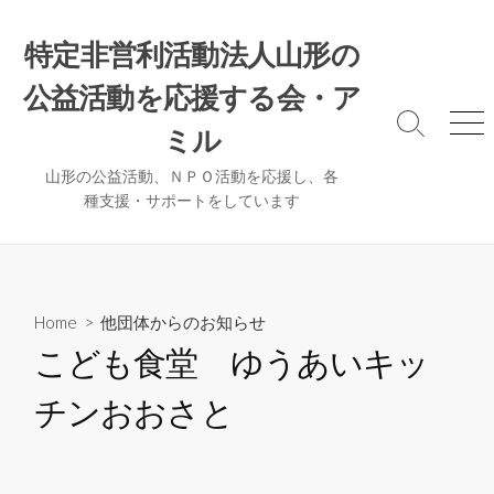
コ
ン
特定非営利活動法人山形の
テ
公益活動を応援する会・ア
ン
ツ
検
メ
ミル
へ
索
ニ
ト
ュ
ス
山形の公益活動、ＮＰＯ活動を応援し、各
グ
ー
種支援・サポートをしています
キ
ル
ッ
プ
Home
>
他団体からのお知らせ
こども食堂 ゆうあいキッ
チンおおさと