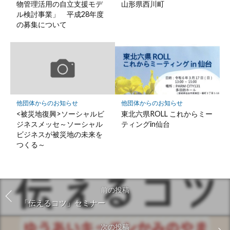
物管理活用の自立支援モデ
山形県西川町
ル検討事業」 平成28年度
の募集について
他団体からのお知らせ
他団体からのお知らせ
<被災地復興>ソーシャルビ
東北六県ROLL これからミー
ジネスメッセ～ソーシャル
ティングin仙台
ビジネスが被災地の未来を
つくる～
前の投稿
「伝えるコツ」セミナー
次の投稿