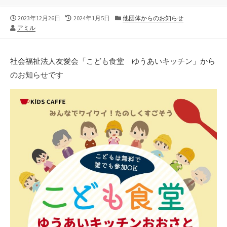
公
最
カ
2023年12月26日
2024年1月5日
他団体からのお知らせ
作
開
終
テ
アミル
者
日
更
ゴ
新
リ
日
ー
社会福祉法人友愛会「こども食堂 ゆうあいキッチン」から
のお知らせです