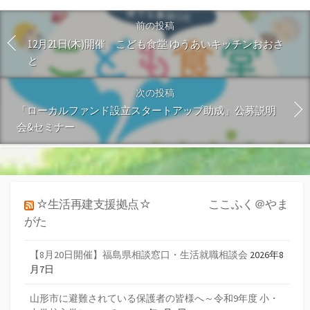
前の投稿
12月21日(木)開催 こども食堂 ゆうあいキッチンおおさ
と
次の投稿
「ローカルファンド設立スタートアップ助成」公募説明
会&セミナー
☆生活再建支援拠点☆ ここふく＠やま
がた
【8月20日開催】福島県相談窓口・生活就職相談会
2026年8
月7日
山形市に避難されている保護者の皆様へ～令和9年度 小・