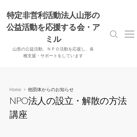
コ
ン
特定非営利活動法人山形の
テ
公益活動を応援する会・ア
ン
ツ
検
メ
ミル
へ
索
ニ
ト
ュ
ス
山形の公益活動、ＮＰＯ活動を応援し、各
グ
ー
種支援・サポートをしています
キ
ル
ッ
プ
Home
>
他団体からのお知らせ
NPO法人の設立・解散の方法
講座