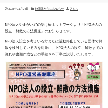
公
カ
作
2023年11月24日
他団体からのお知らせ
アミル
開
テ
者
日
ゴ
リ
NPO法人やまがた絆の架け橋ネットワークより「NPO法人の
ー
設立・解散の方法講座」のお知らせです。
NPO法人設立を考えいる方または活動停止している団体で解
散を検討している方を対象に、 NPO法人の設立、解散までの
流れや書類作成などの手続きを丁寧に説明いたします。