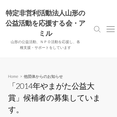
コ
ン
特定非営利活動法人山形の
テ
公益活動を応援する会・ア
ン
ツ
検
メ
ミル
へ
索
ニ
ト
ュ
ス
山形の公益活動、ＮＰＯ活動を応援し、各
グ
ー
種支援・サポートをしています
キ
ル
ッ
プ
Home
>
他団体からのお知らせ
「2014年やまがた公益大
賞」候補者の募集していま
す。