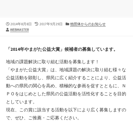
公
最
カ
2014年8月8日
2017年9月29日
他団体からのお知らせ
作
開
終
テ
WEBMASTER
者
日
更
ゴ
新
リ
日
ー
「2014年やまがた公益大賞」候補者の募集しています。
地域の課題解決に取り組む活動を募集します！
「やまがた公益大賞」は、地域課題の解決に取り組む様々な
公益活動を顕彰し、県民に広く紹介することにより、公益活
動への県民の関心を高め、積極的な参画を促すとともに、Ｎ
ＰＯをはじめとした県民の公益活動を活性化することを目的
としています。
現在、この賞に該当する活動を以下により広く募集しますの
で、ぜひ、ご推薦・ご応募ください。