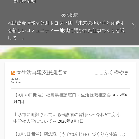
る助成活動
次の投稿
≪助成金情報≫公財トヨタ財団 「未来の担い手と創造す
る新しいコミュニティ― 地域に開かれた仕事づくりを通
じて―」
☆生活再建支援拠点☆ ここふく＠やま
がた
【8月20日開催】福島県相談窓口・生活就職相談会
2026年8
月7日
山形市に避難されている保護者の皆様へ～令和9年度 小・
中学校入学について～
2026年8月4日
【9月9日開催】腕念珠（うでねんじゅ）づくりを体験しよ