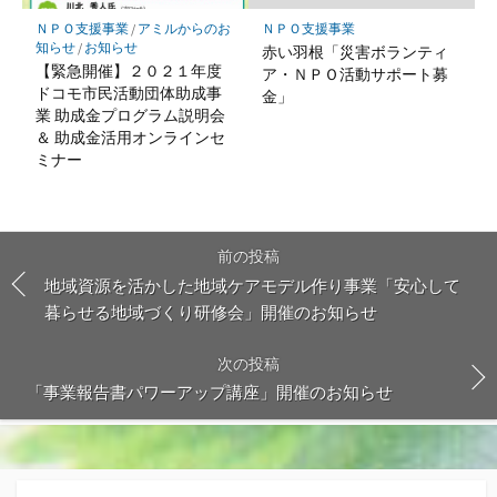
ＮＰＯ支援事業
/
アミルからのお
ＮＰＯ支援事業
知らせ
/
お知らせ
赤い羽根「災害ボランティ
【緊急開催】２０２１年度
ア・ＮＰＯ活動サポート募
ドコモ市民活動団体助成事
金」
業 助成金プログラム説明会
＆ 助成金活用オンラインセ
ミナー
前の投稿
地域資源を活かした地域ケアモデル作り事業「安心して
暮らせる地域づくり研修会」開催のお知らせ
次の投稿
「事業報告書パワーアップ講座」開催のお知らせ