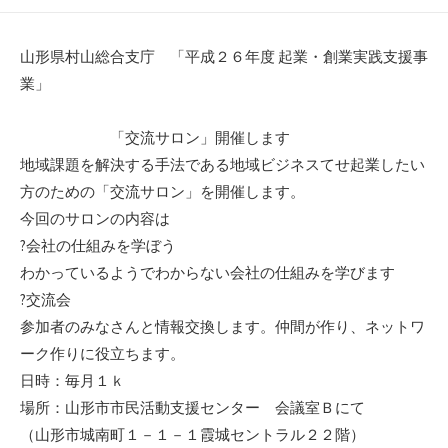
開
終
テ
者
日
更
ゴ
新
リ
山形県村山総合支庁 「平成２６年度 起業・創業実践支援事
日
ー
業」
「交流サロン」開催します
地域課題を解決する手法である地域ビジネスてせ起業したい
方のための「交流サロン」を開催します。
今回のサロンの内容は
?会社の仕組みを学ぼう
わかっているようでわからない会社の仕組みを学びます
?交流会
参加者のみなさんと情報交換します。仲間が作り、ネットワ
ーク作りに役立ちます。
日時：毎月１ｋ
場所：山形市市民活動支援センター 会議室Ｂにて
（山形市城南町１－１－１霞城セントラル２２階）