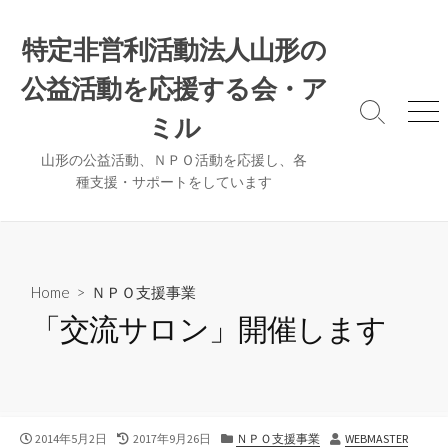
コ
ン
特定非営利活動法人山形の
テ
公益活動を応援する会・ア
ン
ツ
検
メ
ミル
へ
索
ニ
ト
ュ
ス
山形の公益活動、ＮＰＯ活動を応援し、各
グ
ー
種支援・サポートをしています
キ
ル
ッ
プ
Home
>
ＮＰＯ支援事業
「交流サロン」開催します
公
最
カ
作
2014年5月2日
2017年9月26日
ＮＰＯ支援事業
WEBMASTER