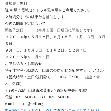
参加費：無料
駐 車 場：霞城セントラル駐車場をご利用ください。
２時間分までの駐車券を補助します。
今後の開催予定について
開催予定日 ： （毎月１回、日曜日に開催します）
＜２０１４年＞５月１８日、６月１５日、７月１３日、８月
３日
９月７日、１０月５日、１１月２日、１２月７日
＜２０１５年＞１月１１日
お申し込み・お問合せ
特定非営利活動法人 山形の公益活動を応援する会･アミル
（営業時間：土日/祝日除く 9：00～17：00 担当：青
木、佐藤）
〒990－0828 山形市双葉町2-4-38双葉中央ビル3階
電話 023-674-0606 FAX 023-674-0808
e-mail atuko@amill.org
申込書はこちらをクリックしてダウンロードしてください。