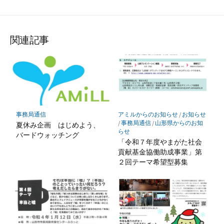
関連記事
事務局通信
アミルからのお知らせ
/
お知らせ
/
事務局通信
/
山形県からのお知
夏休み企画 はじめよう、
らせ
バードウォッチング
「令和７年度やまがた社会
貢献基金協働助成事業」第
２回テーマ希望型募集