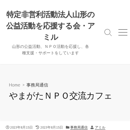
コ
ン
特定非営利活動法人山形の
テ
公益活動を応援する会・ア
ン
ツ
検
メ
ミル
へ
索
ニ
ト
ュ
ス
山形の公益活動、ＮＰＯ活動を応援し、各
グ
ー
種支援・サポートをしています
キ
ル
ッ
プ
Home
>
事務局通信
やまがたＮＰＯ交流カフェ
公
最
カ
作
2023年8月15日
2023年8月15日
事務局通信
アミル