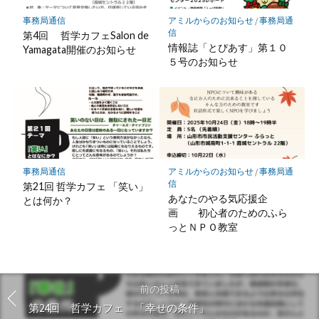
事務局通信
アミルからのお知らせ
/
事務局通
信
第4回 哲学カフェSalon de
情報誌「とぴあす」第１０
Yamagata開催のお知らせ
５号のお知らせ
事務局通信
アミルからのお知らせ
/
事務局通
信
第21回 哲学カフェ 「笑い」
あなたのやる気応援企
とは何か？
画 初心者のためのふら
っとＮＰＯ教室
前の投稿
第24回 哲学カフェ 「幸せの条件」