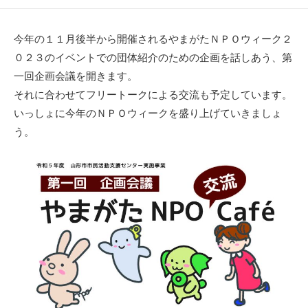
開
終
テ
者
日
更
ゴ
新
リ
今年の１１月後半から開催されるやまがたＮＰＯウィーク２
日
ー
０２３のイベントでの団体紹介のための企画を話しあう、第
一回企画会議を開きます。
それに合わせてフリートークによる交流も予定しています。
いっしょに今年のＮＰＯウィークを盛り上げていきましょ
う。