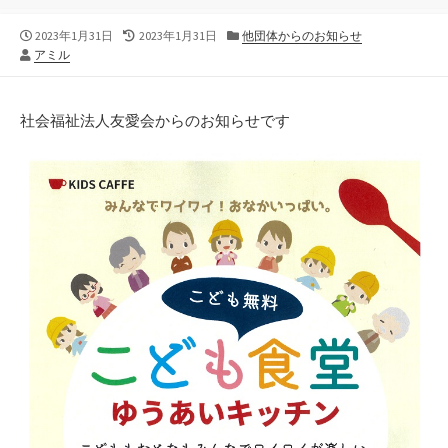
公
最
カ
2023年1月31日
2023年1月31日
他団体からのお知らせ
作
開
終
テ
アミル
者
日
更
ゴ
新
リ
日
ー
社会福祉法人友愛会からのお知らせです