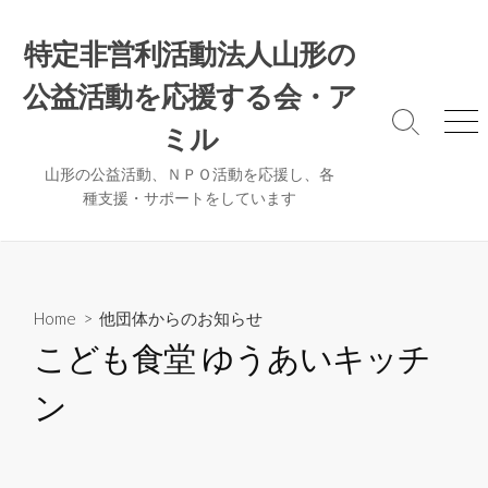
コ
ン
特定非営利活動法人山形の
テ
公益活動を応援する会・ア
ン
ツ
検
メ
ミル
へ
索
ニ
ト
ュ
ス
山形の公益活動、ＮＰＯ活動を応援し、各
グ
ー
種支援・サポートをしています
キ
ル
ッ
プ
Home
>
他団体からのお知らせ
こども食堂 ゆうあいキッチ
ン