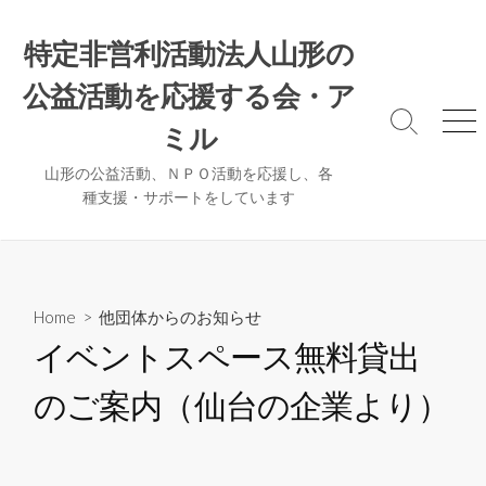
コ
ン
特定非営利活動法人山形の
テ
公益活動を応援する会・ア
ン
ツ
検
メ
ミル
へ
索
ニ
ト
ュ
ス
山形の公益活動、ＮＰＯ活動を応援し、各
グ
ー
種支援・サポートをしています
キ
ル
ッ
プ
Home
>
他団体からのお知らせ
イベントスペース無料貸出
のご案内（仙台の企業より）