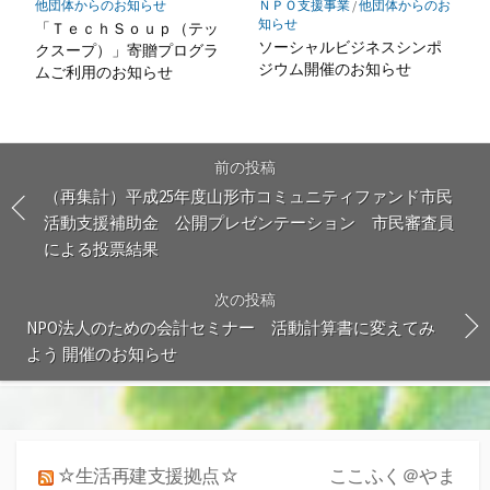
他団体からのお知らせ
ＮＰＯ支援事業
/
他団体からのお
知らせ
「ＴｅｃｈＳｏｕｐ（テッ
ソーシャルビジネスシンポ
クスープ）」寄贈プログラ
ジウム開催のお知らせ
ムご利用のお知らせ
前の投稿
（再集計）平成25年度山形市コミュニティファンド市民
活動支援補助金 公開プレゼンテーション 市民審査員
による投票結果
次の投稿
NPO法人のための会計セミナー 活動計算書に変えてみ
よう 開催のお知らせ
☆生活再建支援拠点☆ ここふく＠やま