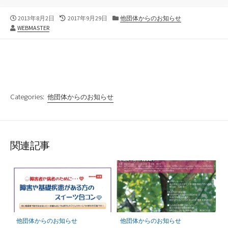
公
最
カ
2013年8月2日
2017年9月29日
他団体からのお知らせ
作
開
終
テ
WEBMASTER
者
日
更
ゴ
新
リ
日
ー
Categories:
他団体からのお知らせ
関連記事
他団体からのお知らせ
他団体からのお知らせ