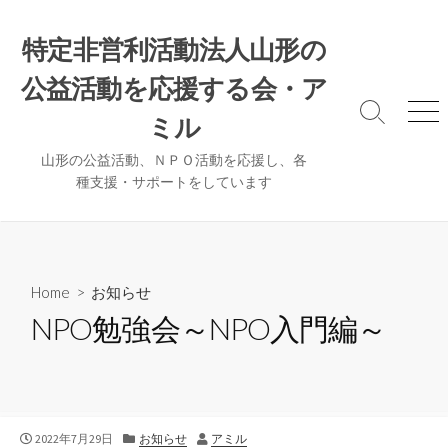
コ
ン
特定非営利活動法人山形の
テ
公益活動を応援する会・ア
ン
ツ
検
メ
ミル
へ
索
ニ
ト
ュ
ス
山形の公益活動、ＮＰＯ活動を応援し、各
グ
ー
種支援・サポートをしています
キ
ル
ッ
プ
Home
>
お知らせ
NPO勉強会～NPO入門編～
公
カ
作
2022年7月29日
お知らせ
アミル