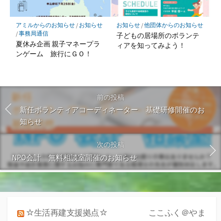
アミルからのお知らせ
/
お知らせ
お知らせ
/
他団体からのお知らせ
/
事務局通信
子どもの居場所のボランテ
夏休み企画 親子マネープラ
ィアを知ってみよう！
ンゲーム 旅行にＧＯ！
前の投稿
新任ボランティアコーディネーター 基礎研修開催のお
知らせ
次の投稿
NPO会計 無料相談室開催のお知らせ
☆生活再建支援拠点☆ ここふく＠やま