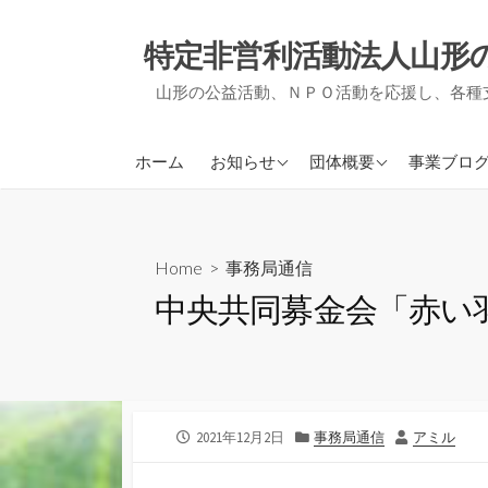
コ
ン
特定非営利活動法人山形
テ
山形の公益活動、ＮＰＯ活動を応援し、各種
ン
ツ
へ
アミルからのお知らせ
アミルについて
ＮＰＯ支
ホーム
お知らせ
団体概要
事業ブロ
ス
他団体からのお知らせ
事業報告・決算報告
地域づく
キ
ッ
定款
被災者支
プ
Home
>
事務局通信
役員紹介
事務局通
中央共同募金会「赤い羽
会員募集について
活動実績
公
カ
作
2021年12月2日
事務局通信
アミル
開
テ
者
日
ゴ