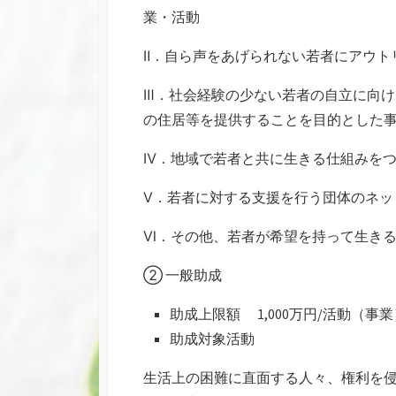
業・活動
Ⅱ．自ら声をあげられない若者にアウト
Ⅲ．社会経験の少ない若者の自立に向
の住居等を提供することを目的とした
Ⅳ．地域で若者と共に生きる仕組みを
Ⅴ．若者に対する支援を行う団体のネッ
Ⅵ．その他、若者が希望を持って生き
② 一般助成
助成上限額 1,000万円/活動（事業
助成対象活動
生活上の困難に直面する人々、権利を