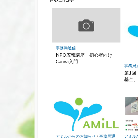
事務局通信
NPO広報講座 初心者向け
Canva入門
事務局
第1回
基金
アミルからのお知らせ
/
事務局通
アミル