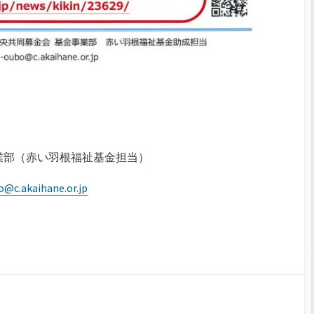
業部（赤い羽根福祉基金担当）
o@c.akaihane.or.jp