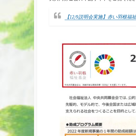
【12/9説明会実施】赤い羽根福