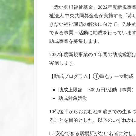
リ
「赤い羽根福祉基金」2022年度新規事
ー
祉法人 中央共同募金会が実施する「赤
きない福祉課題の解決に向けて、先駆
できる事業・活動に助成を行っています
助成事業を募集します。
2022年度新規事業の１年間の助成総額は
実施します。
【助成プログラム】①重点テーマ助成
助成上限額 500万円/活動（事業
助成対象活動
10代後半からおおむね30歳までの生
ることを目的とした、以下のいずれか
Ⅰ．安心できる居場所がない若者に対し