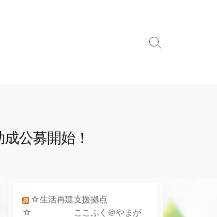
検
索
ト
グ
ル
助成公募開始！
☆生活再建支援拠点
☆ ここふく＠やまが