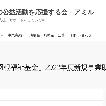
の公益活動を応援する会・アミル
支援・サポートをしています
援事業
現在進行中の事業
グ
事業実績
助成金・補助金・公募
お問い合わせ
り事業
援事業
信
根福祉基金」2022年度新規事業