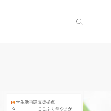
検
索
ト
グ
ル
☆生活再建支援拠点
☆ ここふく＠やまが