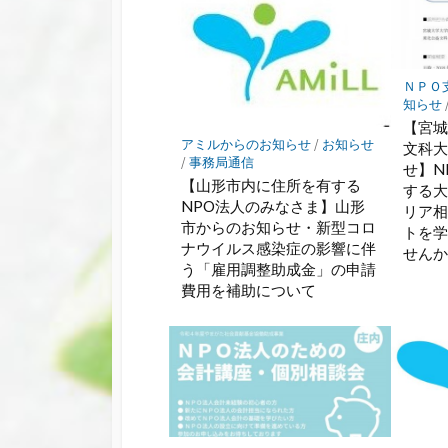
ＮＰＯ
知らせ
【宮
アミルからのお知らせ
/
お知らせ
文科
/
事務局通信
せ】N
【山形市内に住所を有する
する
NPO法人のみなさま】山形
リア相
市からのお知らせ・新型コロ
トを
ナウイルス感染症の影響に伴
せん
う「雇用調整助成金」の申請
費用を補助について