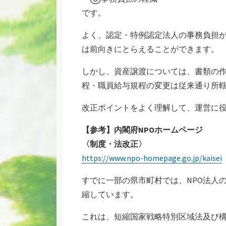
です。
よく、認定・特例認定法人の事務負担
は前向きにとらえることができます。
しかし、資産譲渡については、書類の
程・職員給与規程の変更は従来通り所
改正ポイントをよく理解して、運営に
【参考】内閣府NPOホームページ
〈制度・法改正〉
https://www.npo-homepage.go.jp/kaisei
すでに一部の県市町村では、NPO法人
縮しています。
これは、短縮国家戦略特別区域法及び