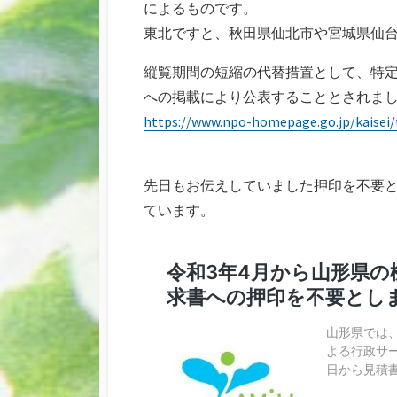
によるものです。
東北ですと、秋田県仙北市や宮城県仙
縦覧期間の短縮の代替措置として、特
への掲載により公表することとされまし
https://www.npo-homepage.go.jp/kaisei
先日もお伝えしていました押印を不要
ています。