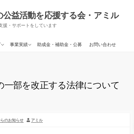
の公益活動を応援する会・アミル
支援・サポートをしています
援事業
現在進行中の事業
グ
事業実績
助成金・補助金・公募
お問い合わせ
り事業
援事業
信
の一部を改正する法律について
作
からのお知らせ
アミル
者