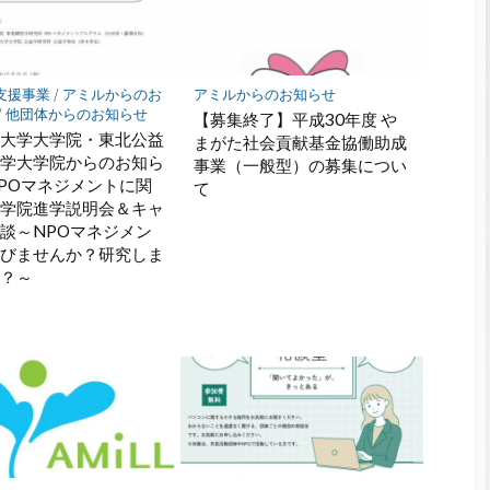
支援事業
/
アミルからのお
アミルからのお知らせ
/
他団体からのお知らせ
【募集終了】平成30年度 や
城大学大学院・東北公益
まがた社会貢献基金協働助成
大学大学院からのお知ら
事業（一般型）の募集につい
POマネジメントに関
て
大学院進学説明会＆キャ
談～NPOマネジメン
学びませんか？研究しま
か？～