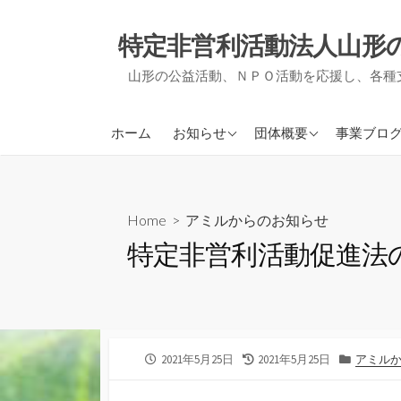
コ
ン
特定非営利活動法人山形
テ
山形の公益活動、ＮＰＯ活動を応援し、各種
ン
ツ
へ
アミルからのお知らせ
アミルについて
ＮＰＯ支
ホーム
お知らせ
団体概要
事業ブロ
ス
他団体からのお知らせ
事業報告・決算報告
地域づく
キ
ッ
定款
被災者支
プ
Home
>
アミルからのお知らせ
役員紹介
事務局通
特定非営利活動促進法
会員募集について
活動実績
公
最
カ
2021年5月25日
2021年5月25日
アミル
開
終
テ
日
更
ゴ