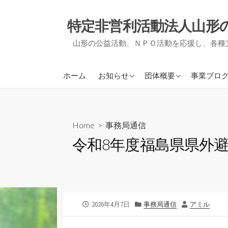
コ
ン
特定非営利活動法人山形
テ
山形の公益活動、ＮＰＯ活動を応援し、各種
ン
ツ
へ
アミルからのお知らせ
アミルについて
ＮＰＯ支
ホーム
お知らせ
団体概要
事業ブロ
ス
他団体からのお知らせ
事業報告・決算報告
地域づく
キ
ッ
定款
被災者支
プ
Home
>
事務局通信
役員紹介
事務局通
令和8年度福島県県外
会員募集について
活動実績
公
カ
作
2026年4月7日
事務局通信
アミル
開
テ
者
日
ゴ