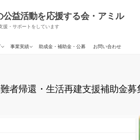
の公益活動を応援する会・アミル
支援・サポートをしています
援事業
現在進行中の事業
グ
事業実績
助成金・補助金・公募
お問い合わせ
り事業
援事業
信
避難者帰還・生活再建支援補助金募