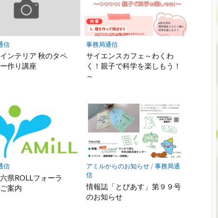
通信
事務局通信
インテリア 秋のタペ
サイエンスカフェ～わくわ
リー作り講座
く！親子で科学を楽しもう！
～
通信
アミルからのお知らせ
/
事務局通
信
六県ROLLフォーラ
情報誌「とぴあす」第９９号
のご案内
のお知らせ