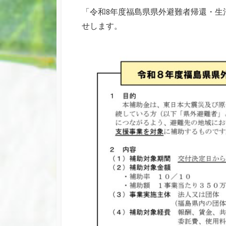
リ
「令和8年度福島県県外避難者帰還・生
ー
せします。