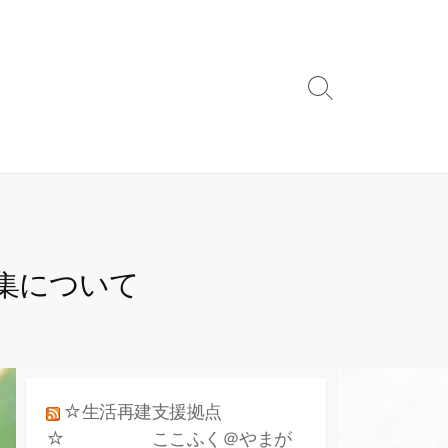
検
索
ト
グ
ル
集について
☆生活再建支援拠点
☆ ここふく＠やまが