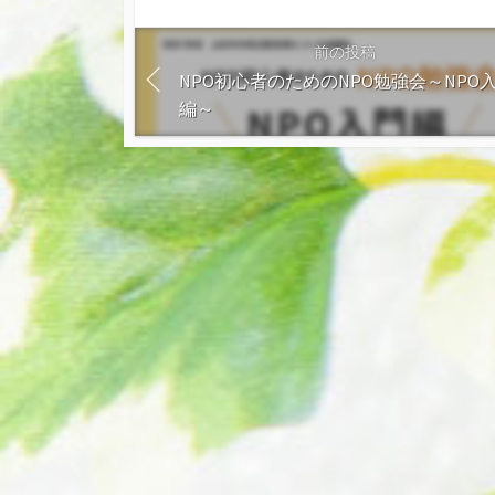
前の投稿
NPO初心者のためのNPO勉強会～NPO
編～