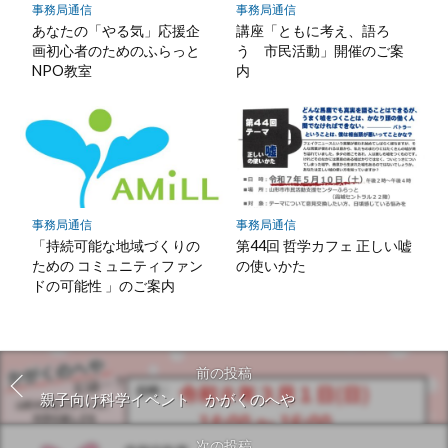
事務局通信
事務局通信
あなたの「やる気」応援企
講座「ともに考え、語ろ
画初心者のためのふらっと
う 市民活動」開催のご案
NPO教室
内
事務局通信
事務局通信
「持続可能な地域づくりの
第44回 哲学カフェ 正しい嘘
ための コミュニティファン
の使いかた
ドの可能性 」のご案内
前の投稿
親子向け科学イベント かがくのへや
次の投稿