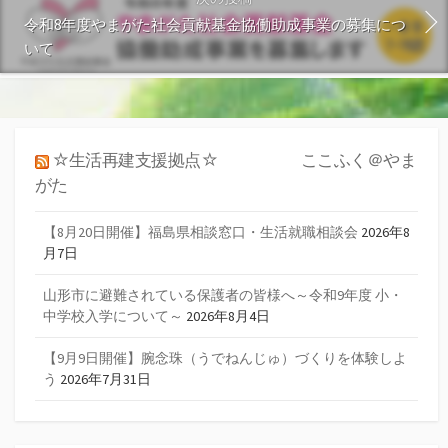
令和8年度やまがた社会貢献基金協働助成事業の募集につ
いて
☆生活再建支援拠点☆ ここふく＠やま
がた
【8月20日開催】福島県相談窓口・生活就職相談会
2026年8
月7日
山形市に避難されている保護者の皆様へ～令和9年度 小・
中学校入学について～
2026年8月4日
【9月9日開催】腕念珠（うでねんじゅ）づくりを体験しよ
う
2026年7月31日