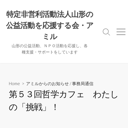
コ
ン
特定非営利活動法人山形の
テ
公益活動を応援する会・ア
ン
ツ
検
メ
ミル
へ
索
ニ
ト
ュ
ス
山形の公益活動、ＮＰＯ活動を応援し、各
グ
ー
種支援・サポートをしています
キ
ル
ッ
プ
Home
>
アミルからのお知らせ
/
事務局通信
第５３回哲学カフェ わたし
の「挑戦」！