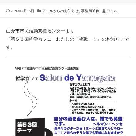
公
カ
作
2026年2月16日
アミルからのお知らせ
/
事務局通信
アミル
開
テ
者
日
ゴ
リ
山形市市民活動支援センターより
ー
『第５３回哲学カフェ わたしの「挑戦」！』のお知らせで
す。