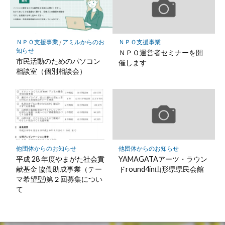
ＮＰＯ支援事業
/
アミルからのお
ＮＰＯ支援事業
知らせ
ＮＰＯ運営者セミナーを開
市民活動のためのパソコン
催します
相談室（個別相談会）
他団体からのお知らせ
他団体からのお知らせ
平成 28 年度やまがた社会貢
YAMAGATAアーツ・ラウン
献基金 協働助成事業（テー
ドround4in山形県県民会館
マ希望型)第２回募集につい
て