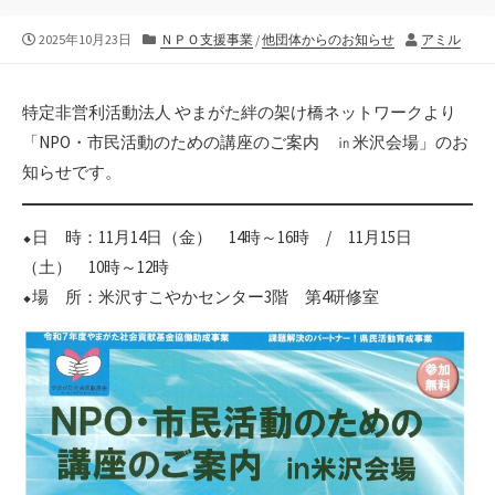
公
カ
作
2025年10月23日
ＮＰＯ支援事業
/
他団体からのお知らせ
アミル
開
テ
者
日
ゴ
リ
特定非営利活動法人 やまがた絆の架け橋ネットワークより
ー
「NPO・市民活動のための講座のご案内 ㏌米沢会場」のお
知らせです。
⬥日 時：11月14日（金） 14時～16時 / 11月15日
（土） 10時～12時
⬥場 所：米沢すこやかセンター3階 第4研修室