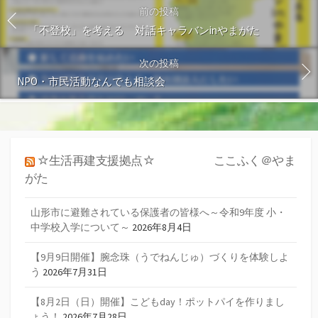
前の投稿
「不登校」を考える 対話キャラバンinやまがた
次の投稿
NPO・市民活動なんでも相談会
☆生活再建支援拠点☆ ここふく＠やま
がた
山形市に避難されている保護者の皆様へ～令和9年度 小・
中学校入学について～
2026年8月4日
【9月9日開催】腕念珠（うでねんじゅ）づくりを体験しよ
う
2026年7月31日
【8月2日（日）開催】こどもday！ポットパイを作りまし
ょう！
2026年7月28日