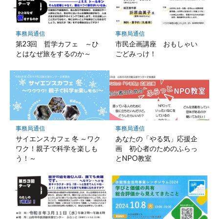
事務局通信
事務局通信
第23回 哲学カフェ ～ひ
市民企画講座 おもしゃい
とはなぜ旅をするのか～
ごどみっけ！
事務局通信
事務局通信
サイエンスカフェ 冬 ～ワク
あなたの「やる気」応援企
ワク！親子で科学を楽しも
画 初心者のためのふらっ
う！～
とNPO教室