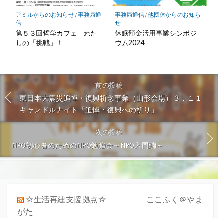
アミルからのお知らせ
/
事務局通
事務局通信
/
他団体からのお知ら
信
せ
第５３回哲学カフェ わた
休眠預金活用事業シンポジ
しの「挑戦」！
ウム2024
前の投稿
東日本大震災追悼・復興祈念事業（山形会場）３．１１
キャンドルナイト「追悼・復興への祈り」
次の投稿
NPO初心者のためのNPO勉強会～NPO入門編～
☆生活再建支援拠点☆ ここふく＠やま
がた