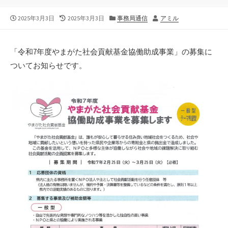
公
最
カ
作
2025年3月3日
2025年3月3日
事務局通信
アミル
開
終
テ
者
日
更
ゴ
新
リ
「令和7年度やまがた社会貢献基金協働助成事業」の募集に
日
ー
ついてお知らせです。