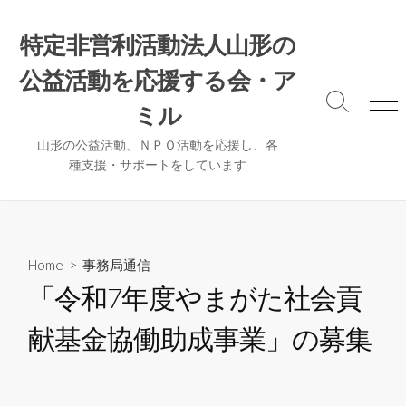
コ
ン
特定非営利活動法人山形の
テ
公益活動を応援する会・ア
ン
ツ
検
メ
ミル
へ
索
ニ
ト
ュ
ス
山形の公益活動、ＮＰＯ活動を応援し、各
グ
ー
種支援・サポートをしています
キ
ル
ッ
プ
Home
>
事務局通信
「令和7年度やまがた社会貢
献基金協働助成事業」の募集