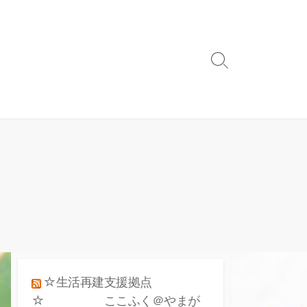
検
索
ト
グ
ル
☆生活再建支援拠点
☆ ここふく＠やまが