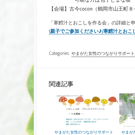
【会場】古今cocon（鶴岡市山王町８
「寒鱈汁とおこしを作る会」の詳細と
\親子でご参加ください♪/寒鱈汁とおこしを
Categories:
やまがた女性のつながりサポート
関連記事
やまがた女性のつながりサポート
やまが