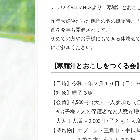
新
リ
ナリワイALLIANCEより「寒鱈汁とお
日
ー
昨年大好評だった鶴岡の冬の風物詩、
画を今年も開催されます。
初めての方やお子様にもできる体験会
にご参加ください。
【寒鱈汁とおこしをつくる会
【日時】令和７年２月１６日（日）
【対象】親子６組
【会費】4,500円（大人一人参加も
※お子様２人と保護者など人数が増
大人１人増 ＋2,000円 / 子ども１人増 
【持ち物】エプロン・三角巾・手拭
可能な方は包丁とまな板