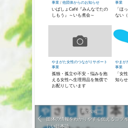
事業
/
他団体からのお知らせ
事業
いばしょCafé『みんなでたの
「ほ
しもう』～いも煮会～
ない
やまがた女性のつながりサポート
やまが
事業
事業
孤独・孤立や不安・悩みを抱
「女
える女性へ生理用品を無償で
知ら
お配りしています
前の投稿
団体の情報をわかりやすく伝えるコツ 
しい日本語