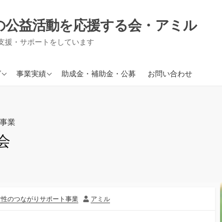
の公益活動を応援する会・アミル
支援・サポートをしています
援事業
現在進行中の事業
グ
事業実績
助成金・補助金・公募
お問い合わせ
り事業
援事業
事業
信
会
作
女性のつながりサポート事業
アミル
者