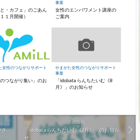
事業
っと・カフェ」のごあん
女性のエンパワメント講座の
（１１月開催）
ご案内
た女性のつながりサポート
やまがた女性のつながりサポート
事業
性のつながり集い」のお
「idobata らんちたいむ《8
せ
月》」のお知らせ
次の投稿
やさ
「idobata らんちたいむ《2月》」のお知ら
せ