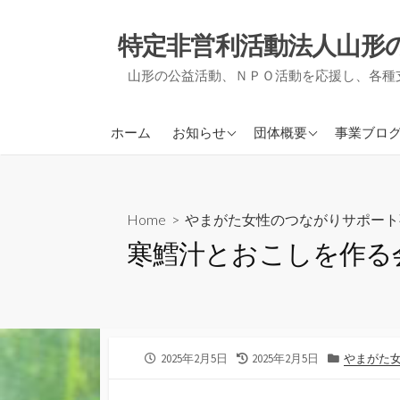
コ
ン
特定非営利活動法人山形
テ
山形の公益活動、ＮＰＯ活動を応援し、各種
ン
ツ
へ
アミルからのお知らせ
アミルについて
ＮＰＯ支
ホーム
お知らせ
団体概要
事業ブロ
ス
他団体からのお知らせ
事業報告・決算報告
地域づく
キ
ッ
定款
被災者支
プ
Home
>
やまがた女性のつながりサポート
役員紹介
事務局通
寒鱈汁とおこしを作る
会員募集について
活動実績
公
最
カ
2025年2月5日
2025年2月5日
やまがた
開
終
テ
日
更
ゴ