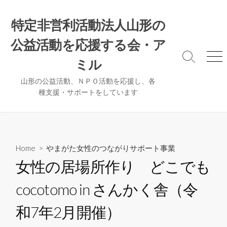
コ
ン
特定非営利活動法人山形の
テ
公益活動を応援する会・ア
ン
ツ
検
メ
ミル
へ
索
ニ
ト
ュ
ス
山形の公益活動、ＮＰＯ活動を応援し、各
グ
ー
種支援・サポートをしています
キ
ル
ッ
プ
Home
>
やまがた女性のつながりサポート事業
女性の居場所作り どこでも
cocotomo in さんかく舎（令
和7年2月開催）