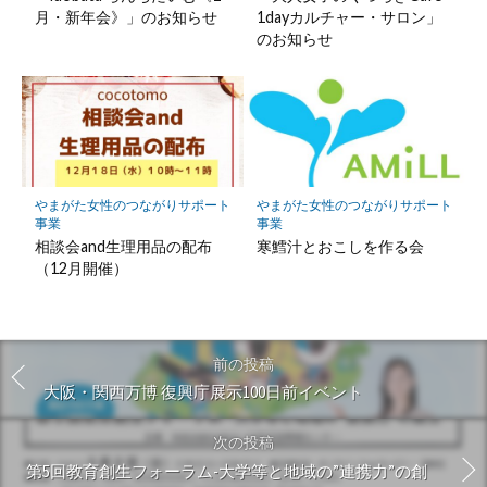
月・新年会》」のお知らせ
1dayカルチャー・サロン」
のお知らせ
やまがた女性のつながりサポート
やまがた女性のつながりサポート
事業
事業
相談会and生理用品の配布
寒鱈汁とおこしを作る会
（12月開催）
前の投稿
大阪・関西万博 復興庁展示100日前イベント
次の投稿
第5回教育創生フォーラム-大学等と地域の”連携力”の創