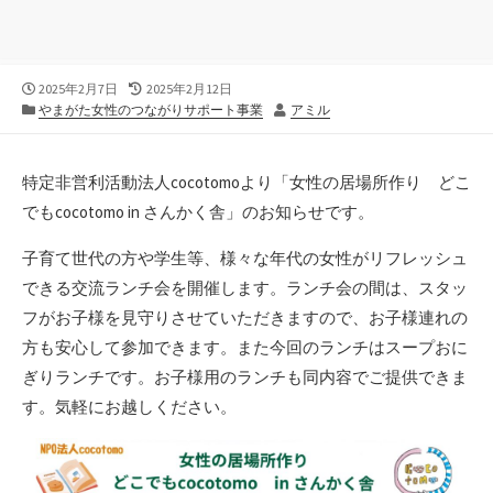
公
最
2025年2月7日
2025年2月12日
開
カ
終
作
やまがた女性のつながりサポート事業
アミル
日
テ
更
者
ゴ
新
リ
日
特定非営利活動法人cocotomoより「女性の居場所作り どこ
ー
でもcocotomo in さんかく舎」のお知らせです。
子育て世代の方や学生等、様々な年代の女性がリフレッシュ
できる交流ランチ会を開催します。ランチ会の間は、スタッ
フがお子様を見守りさせていただきますので、お子様連れの
方も安心して参加できます。また今回のランチはスープおに
ぎりランチです。お子様用のランチも同内容でご提供できま
す。気軽にお越しください。