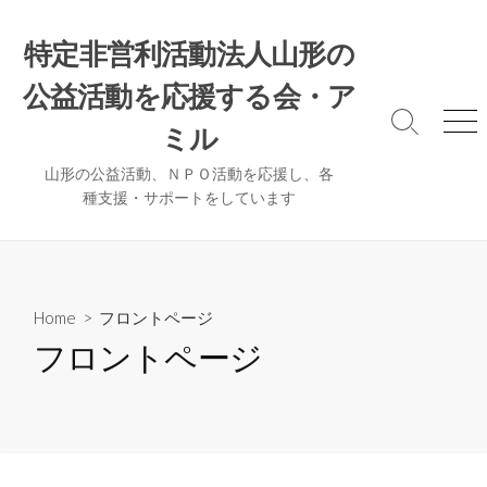
コ
ン
特定非営利活動法人山形の
テ
公益活動を応援する会・ア
ン
ツ
検
メ
ミル
へ
索
ニ
ト
ュ
ス
山形の公益活動、ＮＰＯ活動を応援し、各
グ
ー
種支援・サポートをしています
キ
ル
ッ
プ
Home
> フロントページ
フロントページ