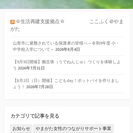
ナ
ビ
☆生活再建支援拠点☆ ここふく＠やま
ゲ
がた
ー
山形市に避難されている保護者の皆様へ～令和9年度 小・
シ
中学校入学について～
2026年8月4日
ョ
【9月9日開催】腕念珠（うでねんじゅ）づくりを体験しよ
う
2026年7月31日
ン
【8月2日（日）開催】こどもday！ポットパイを作りまし
ょう！
2026年7月28日
カテゴリで記事を見る
お知らせ
やまがた女性のつながりサポート事業