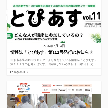
ー
2026年7月14日
情報誌「とぴあす」第111号発行のお知らせ
山形市市民活動支援センターより発行している情報誌「とぴあす」
第１１１号のお知らせです。 ※掲載している情報は、発行日（毎...
カ
事務局通信
テ
ゴ
リ
ー