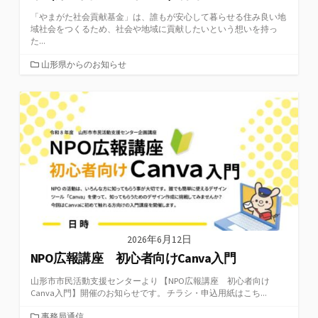
「やまがた社会貢献基金」は、誰もが安心して暮らせる住み良い地
域社会をつくるため、社会や地域に貢献したいという想いを持っ
た...
カ
山形県からのお知らせ
テ
ゴ
リ
ー
2026年6月12日
NPO広報講座 初心者向けCanva入門
山形市市民活動支援センターより 【NPO広報講座 初心者向け
Canva入門】開催のお知らせです。 チラシ・申込用紙はこち...
カ
事務局通信