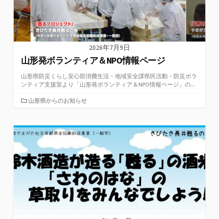
2026年7月9日
山形発ボランティア＆NPO情報ページ
山形県防災くらし安心部消費生活・地域安全課県民活動・防災ボラ
ンティア支援室より「山形発ボランティア＆NPO情報ページ」の...
カ
山形県からのお知らせ
テ
ゴ
リ
ー