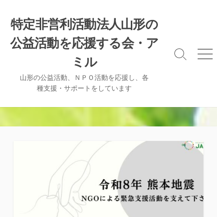
コ
ン
特定非営利活動法人山形の
テ
公益活動を応援する会・ア
ン
ツ
検
メ
ミル
へ
索
ニ
ト
ュ
ス
山形の公益活動、ＮＰＯ活動を応援し、各
グ
ー
種支援・サポートをしています
キ
ル
ッ
プ