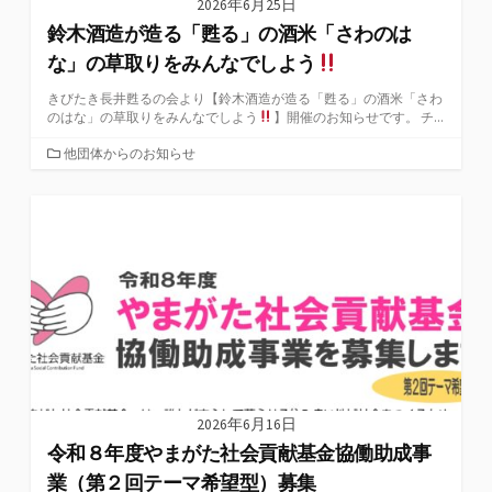
2026年6月25日
鈴木酒造が造る「甦る」の酒米「さわのは
な」の草取りをみんなでしよう
きびたき長井甦るの会より【鈴木酒造が造る「甦る」の酒米「さわ
のはな」の草取りをみんなでしよう
】開催のお知らせです。 チ...
カ
他団体からのお知らせ
テ
ゴ
リ
ー
2026年6月16日
令和８年度やまがた社会貢献基金協働助成事
業（第２回テーマ希望型）募集