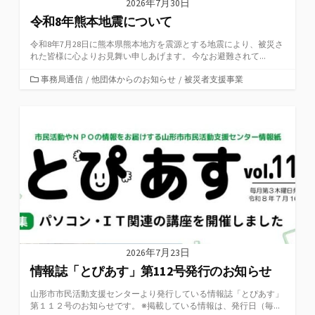
2026年7月30日
令和8年熊本地震について
令和8年7月28日に熊本県熊本地方を震源とする地震により、被災さ
れた皆様に心よりお見舞い申しあげます。 今なお避難されて...
カ
事務局通信
/
他団体からのお知らせ
/
被災者支援事業
テ
ゴ
リ
ー
2026年7月23日
情報誌「とぴあす」第112号発行のお知らせ
山形市市民活動支援センターより発行している情報誌「とぴあす」
第１１２号のお知らせです。 ※掲載している情報は、発行日（毎...