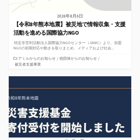
2026年8月6日
【令和8年熊本地震】被災地で情報収集・支援
活動を進める国際協力NGO
特定非営利活動法人国際協力NGOセンター（JANIC）より、加盟
NGOの初期対応や動きを取りまとめ、メディアおよび社会...
カ
アミルからのお知らせ
/
他団体からのお知らせ
/
テ
被災者支援事業
ゴ
リ
ー