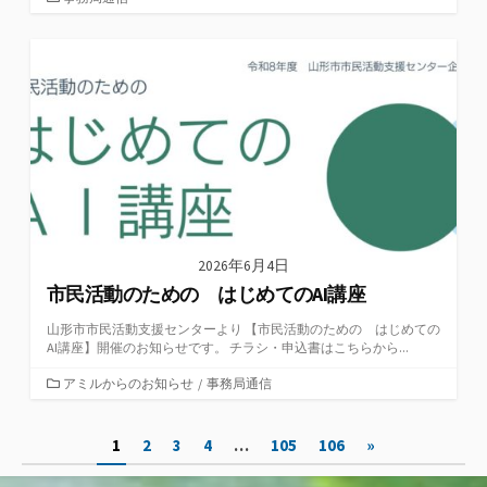
テ
ゴ
リ
ー
2026年6月4日
市民活動のための はじめてのAI講座
山形市市民活動支援センターより 【市民活動のための はじめての
AI講座】開催のお知らせです。 チラシ・申込書はこちらから...
カ
アミルからのお知らせ
/
事務局通信
テ
ゴ
投
1
2
3
4
…
105
106
»
リ
ー
稿