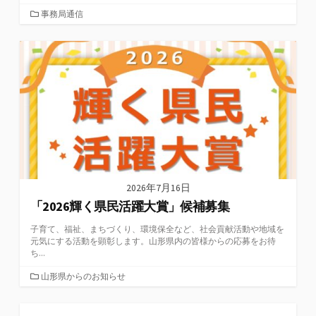
カ
事務局通信
テ
ゴ
リ
ー
2026年7月16日
「2026輝く県民活躍大賞」候補募集
子育て、福祉、まちづくり、環境保全など、社会貢献活動や地域を
元気にする活動を顕彰します。山形県内の皆様からの応募をお待
ち...
カ
山形県からのお知らせ
テ
ゴ
リ